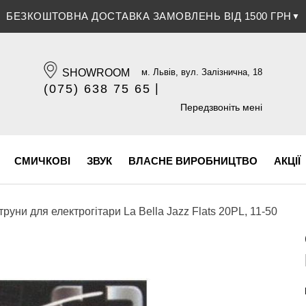
ЗНИЖКА 5% ПРИ ОПЛАТІ БАНКІВСЬКОЮ КАРТКОЮ
▼
SHOWROOM
м. Львів, вул. Залізнична, 18
|
(075) 638 75 65
(096) 609 84 32
Передзвоніть мені
СМИЧКОВІ
ЗВУК
ВЛАСНЕ ВИРОБНИЦТВО
АКЦІЇ
труни для електрогітари La Bella Jazz Flats 20PL, 11-50