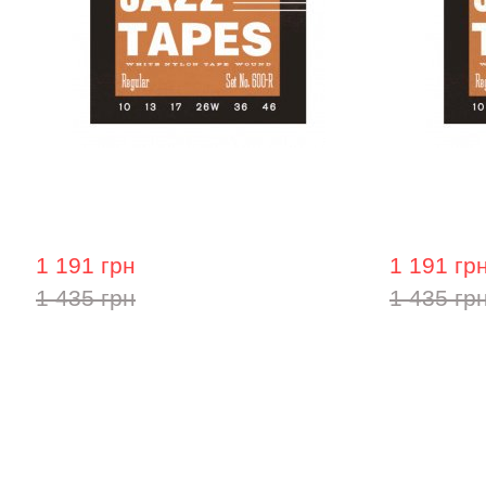
Струни для електрогітари La Bella
Струни для
Jazz Tapes White Nylon 600M, 14-67
Jazz Tapes
1 191 грн
1 191 гр
1 435 грн
1 435 гр