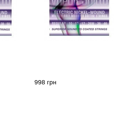
 La Bella
Струни для електрогітари La Bella
nd Wound
Vapor Shield Nickel Round Wound
VSE1046
998 грн