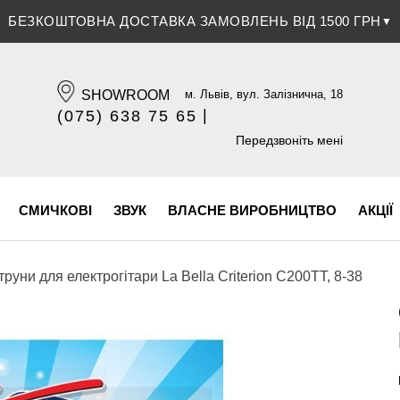
БЕЗКОШТОВНА ДОСТАВКА ЗАМОВЛЕНЬ ВІД 1500 ГРН
ЗНИЖКА 5% ПРИ ОПЛАТІ БАНКІВСЬКОЮ КАРТКОЮ
▼
▼
SHOWROOM
м. Львів, вул. Залізнична, 18
|
(075) 638 75 65
(096) 609 84 32
Передзвоніть мені
СМИЧКОВІ
ЗВУК
ВЛАСНЕ ВИРОБНИЦТВО
АКЦІЇ
труни для електрогітари La Bella Criterion C200TT, 8-38