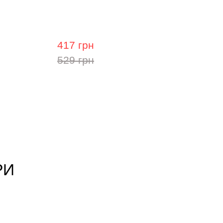
 La Bella
Струни для 7-струнної
електрогітари La Bella EL-7SR, 10-60
417 грн
529 грн
РИ