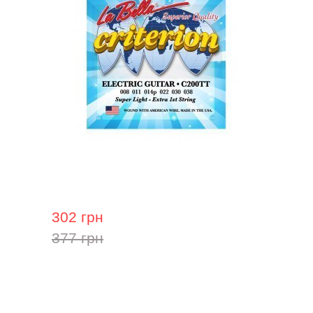
Струни для електрогітари La Bella
Criterion C200TT, 8-38
302 грн
377 грн