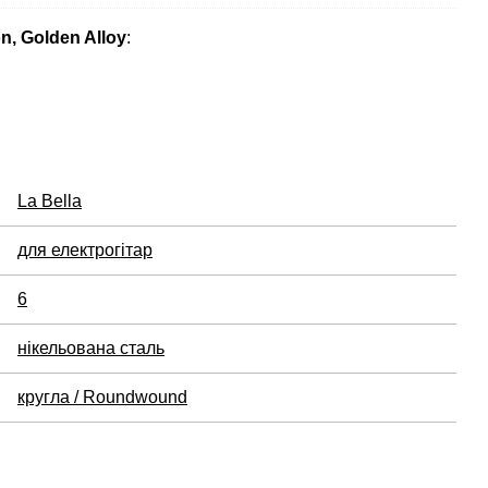
on, Golden Alloy
:
La Bella
для електрогітар
6
нікельована сталь
кругла / Roundwound