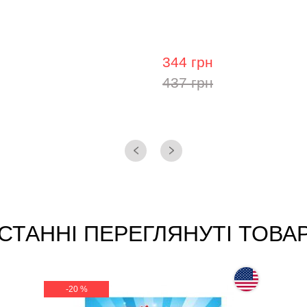
 електрогітари La Bella
Струни для електрогітари
8
Criterion C200T, 9-42
344 грн
437 грн
СТАННІ ПЕРЕГЛЯНУТІ ТОВА
-20 %