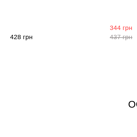
Струни для електрогітари La Bella
Струни для
Nickel Round Wound HRS-UL, 8-38
EL-UL, 8-3
344 грн
428 грн
437 грн
О