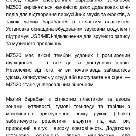
MZ520 вирізняється наявністю двох додаткових міні-
педів для відтворення перкусійних звуків та ефектів, а
також малим барабаном із сітчастим пластиком.
Установка оснащена вбудованим звуковим модулем і
підтримує USB/MIDI-підключення для зручного запису
та музичного продакшну.
MZ520 має якісні тембри ударних і розширений
функціонал
— і все це
за доступною ціною.
Незалежно від того, чи ви початківець, займаєтесь
удома, записуєтесь у студії або виступаєте на сцені —
MZ520 стане універсальним рішенням.
Малий барабан із сітчастим пластиком та двома
зонами чутливості, гумові том-педи та тарілки з
можливістю приглушення звуку рукою (choke)
забезпечують реалістичні відчуття під час гри,
природний відгук і високу довговічність. Додатково
установка оснащена двома міні-педами для