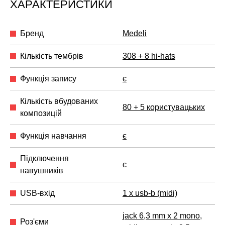
ХАРАКТЕРИСТИКИ
Бренд
Medeli
Кількість тембрів
308 + 8 hi-hats
Функція запису
є
Кількість вбудованих
80 + 5 користувацьких
композицій
Функція навчання
є
Підключення
є
навушників
USB-вхід
1 x usb-b (midi)
jack 6,3 mm x 2 mono
,
Роз'єми