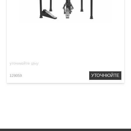
Електронна ударна установка Medeli MZ520
уточнюйте ціну
УТОЧНЮЙТЕ
129059