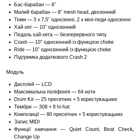
Бас-барабан — 6"
Малий барабан — 8" mesh head, двозонний
Томи — 3 x 7,5" однозонні, 2 x міні-педи однозонні
Хай-хет — 10" однозонний
Педаль хай-хета — безперервного типу
Crash — 10" однозонний із функцією choke
Ride — 10" однозонний із функцією choke
Підтримка додаткового Crash 2
Модуль
Дисплей — LCD
Максимальна поліфонія — 64 ноти
Drum Kit — 25 пресетних + 5 користувацьких
Тембри — 308 + 8 hi-hat
Композиції — 80 пресетних + 5 користувацьких
Запис MIDI
Функції навчання — Quiet Count, Beat Check,
Change Up