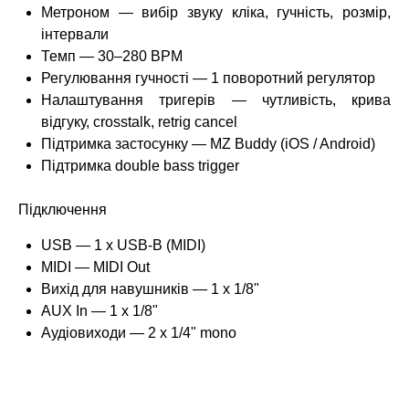
Метроном — вибір звуку кліка, гучність, розмір,
інтервали
Темп — 30–280 BPM
Регулювання гучності — 1 поворотний регулятор
Налаштування тригерів — чутливість, крива
відгуку, crosstalk, retrig cancel
Підтримка застосунку — MZ Buddy (iOS / Android)
Підтримка double bass trigger
Підключення
USB — 1 x USB-B (MIDI)
MIDI — MIDI Out
Вихід для навушників — 1 x 1/8"
AUX In — 1 x 1/8"
Аудіовиходи — 2 x 1/4" mono