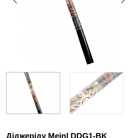
Діджеріду Meinl DDG1-BK