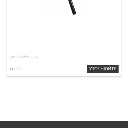
Діджеріду Meinl DDG1-BK Didgeridoo Wood
(E, 47") Black
уточнюйте ціну
УТОЧНЮЙТЕ
119556