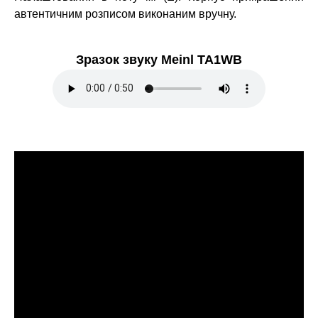
автентичним розписом виконаним вручну.
Зразок звуку Meinl TA1WB