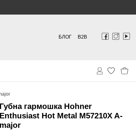
БЛОГ
B2B
major
Губна гармошка Hohner
Enthusiast Hot Metal M57210X A-
major