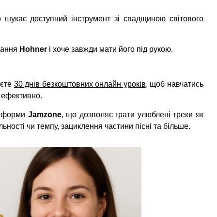
о шукає доступний інструмент зі спадщиною світового
учання
Hohner
і хоче завжди мати його під рукою.
уєте
30 днів безкоштовних онлайн уроків
, щоб навчатись
а ефективно.
латформи
Jamzone
, що дозволяє грати улюблені треки як
ності чи темпу, зациклення частини пісні та більше.