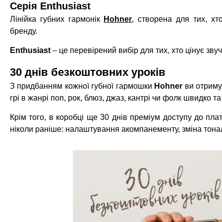
Серія Enthusiast
Лінійка губних гармонік
Hohner
, створена для тих, хт
бренду.
Enthusiast
– це перевірений вибір для тих, хто цінує зв
30 днів безкоштовних уроків
З придбанням кожної губної гармошки
Hohner
ви отрим
грі в жанрі поп, рок, блюз, джаз, кантрі чи фолк швидко т
Крім того, в коробці ще 30 днів преміум доступу до п
ніколи раніше: налаштування акомпанементу, зміна тональ