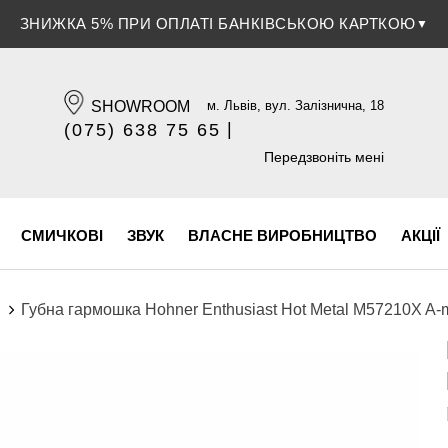
ЗНИЖКА 5% ПРИ ОПЛАТІ БАНКІВСЬКОЮ КАРТКОЮ
▼
SHOWROOM
м. Львів, вул. Залізнична, 18
|
(075) 638 75 65
(096) 609 84 32
Передзвоніть мені
СМИЧКОВІ
ЗВУК
ВЛАСНЕ ВИРОБНИЦТВО
АКЦІЇ
и
Губна гармошка Hohner Enthusiast Hot Metal M57210X A-