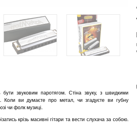
ь бути звуковим паротягом. Стіна звуку, з швидкими
. Коли ви думаєте про метал, чи згадуєте ви губну
зі чи фолк музиці.
затись крізь масивні гітари та вести слухача за собою.