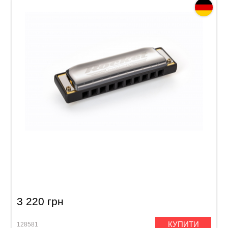
Губна гармошка Hohner Progressive Rocket
M2013016P C-major
3 220 грн
КУПИТИ
128581