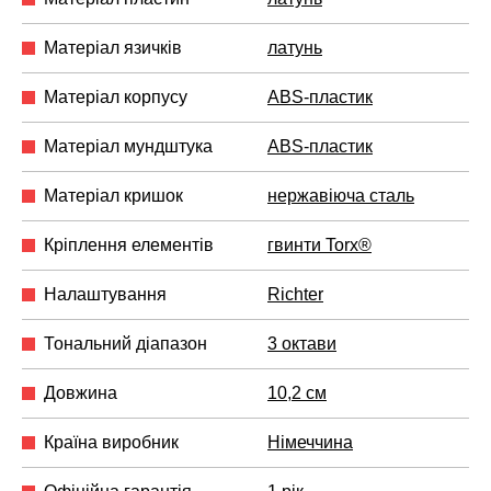
Матеріал язичків
латунь
Матеріал корпусу
ABS-пластик
Матеріал мундштука
ABS-пластик
Матеріал кришок
нержавіюча сталь
Кріплення елементів
гвинти Torx®
Налаштування
Richter
Тональний діапазон
3 октави
Довжина
10,2 см
Країна виробник
Німеччина