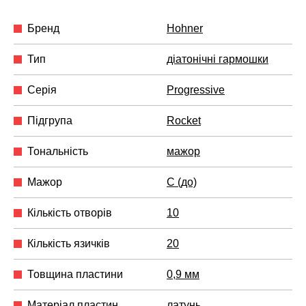
Бренд
Hohner
Тип
діатонічні гармошки
Серія
Progressive
Підгрупа
Rocket
Тональність
мажор
Мажор
C (до)
Кількість отворів
10
Кількість язичків
20
Товщина пластини
0,9 мм
Матеріал пластин
латунь