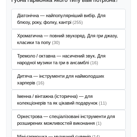
Губна гармоніка якого типу вам потрібна?
Діатонічна — найпопулярніший вибір. Для
блюзу, року, фолку, кантрі
(255)
Хроматична — повний звукоряд. Для гри джазу,
класики та попу
(30)
Тремоло / октавна — насичений звук. Для
народної музики та гри в ансамблі
(16)
Дитяча — інструменти для наймолодших
харперів
(16)
Іменна / вінтажна (історична) — для
колекціонерів та як цікавий подарунок
(11)
Оркестрова — спеціалізовані інструменти для
розширених можливостей виконання
(1)
Міні-гармошка — музичний сувенір
(14)