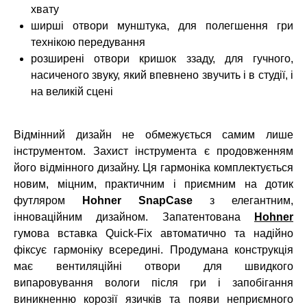
хвату
ширші отвори мунштука, для полегшення гри
технікою передування
розширені отвори кришок ззаду, для гучного,
насиченого звуку, який впевнено звучить і в студії, і
на великій сцені
Відмінний дизайн не обмежується самим лише
інструментом. Захист інструмента є продовженням
його відмінного дизайну. Ця гармоніка комплектується
новим, міцним, практичним і приємним на дотик
футляром
Hohner SnapCase
з елегантним,
інноваційним дизайном. Запатентована
Hohner
гумова вставка Quick-Fix автоматично та надійно
фіксує гармоніку всередині. Продумана конструкція
має вентиляційні отвори для швидкого
випаровування вологи після гри і запобігання
виникненню корозії язичків та появи неприємного