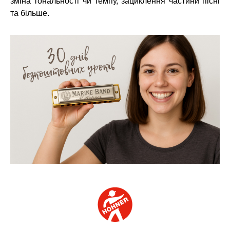
зміна тональності чи темпу, зациклення частини пісні
та більше.