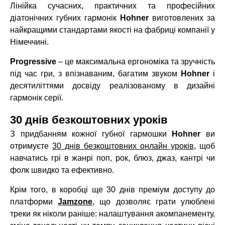
Лінійка сучасних, практичних та професійних
діатонічних губних гармонік
Hohner
виготовлених за
найкращими стандартами якості на фабриці компанії у
Німеччині.
Progressive
– це максимальна ергономіка та зручність
під час гри, з впізнаваним, багатим звуком
Hohner
і
десятиліттями досвіду реалізованому в дизайні
гармонік серії.
30 днів безкоштовних уроків
З придбанням кожної губної гармошки
Hohner
ви
отримуєте
30 днів безкоштовних онлайн уроків
, щоб
навчатись грі в жанрі поп, рок, блюз, джаз, кантрі чи
фолк швидко та ефективно.
Крім того, в коробці ще 30 днів преміум доступу до
платформи
Jamzone
, що дозволяє грати улюблені
треки як ніколи раніше: налаштування акомпанементу,