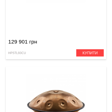
Хендпан Meinl Sonic Energy HPSTL93CU
Sensory Handpan Stainless Steel (Bb2 Amara, 9
Notes, 432 Hz) Engraved Vintage Copper
129 901 грн
КУПИТИ
HPSTL93CU