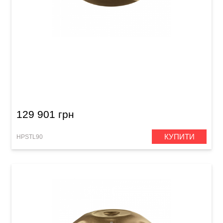
Хендпан Meinl Sonic Energy HPSTL90 Sensory
Handpan Stainless Steel (D Kurd, 9 Notes, 440
Hz) Vintage Gold
129 901 грн
КУПИТИ
HPSTL90