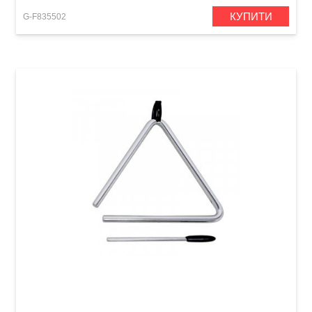
КУПИТИ
G-F835502
Трикутник Club Salsa 6"