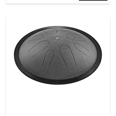
Глюкофон Meinl Sonic Energy CSTD2NB Steel
Tongue Drum C-Minor (10") Navy Blue