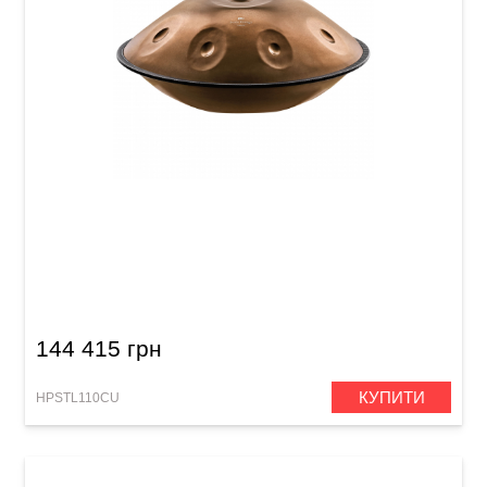
Хендпан Meinl Sonic Energy HPSTL110CU
Sensory Handpan Stainless Steel (F Pygmy, 11
Notes, 440 Hz) Engraved Vintage Copper
144 415 грн
КУПИТИ
HPSTL110CU