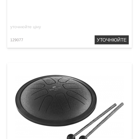
Tongue Drum B-Major (6") Gold
уточнюйте ціну
УТОЧНЮЙТЕ
129077