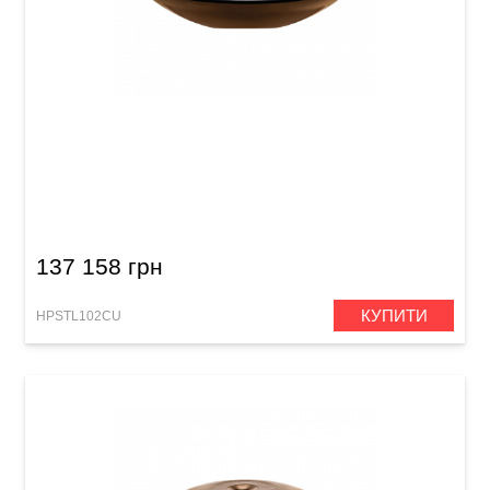
Хендпан Meinl Sonic Energy HPSTL102CU
Sensory Handpan Stainless Steel (E La Sirena,
10 Notes, 432 Hz) Engraved Vintage Copper
137 158 грн
КУПИТИ
HPSTL102CU