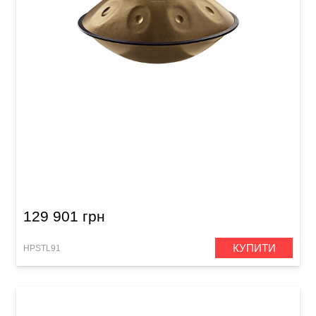
Хендпан Meinl Sonic Energy HPSTL91 Sensory
Handpan Stainless Steel (D Amara, 9 Notes, 440
Hz) Vintage Gold
129 901 грн
КУПИТИ
HPSTL91