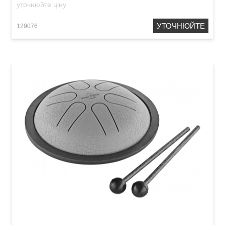
уточнюйте ціну
УТОЧНЮЙТЕ
129076
Глюкофон Meinl Sonic Energy MSTD3G Steel