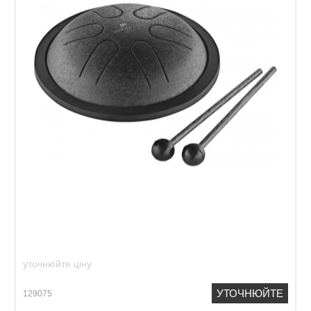
Глюкофон Meinl Sonic Energy MSTD1BK Steel
Tongue Drum С-Major (6") Black
уточнюйте ціну
УТОЧНЮЙТЕ
129075