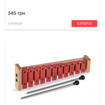
345 грн
КУПИТИ
G-F835504