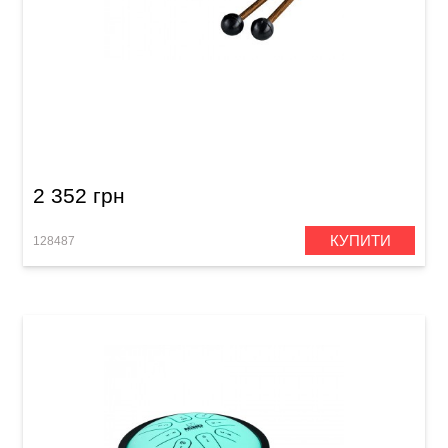
Глюкофон Meinl Nino NINO980R Mini Melody
Steel Tongue Drum C-Major (6") Red
2 352 грн
КУПИТИ
128487