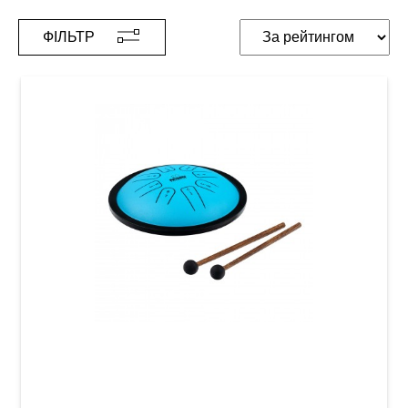
ФІЛЬТР
Глюкофон Meinl Nino NINO981 Steel Tongue
Drum C-Major (7") Blue