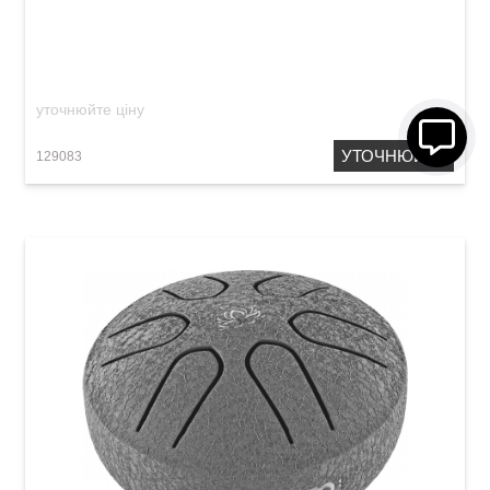
Глюкофон Meinl Sonic Energy CSTD3G Steel
Tongue Drum D-Minor (10") Gold
уточнюйте ціну
УТОЧНЮЙТЕ
129083