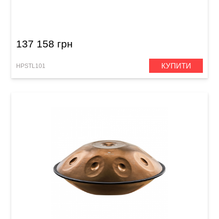
Sensory Handpan Stainless Steel (D Amara, 10
Notes, 440 Hz) Vintage Gold
137 158 грн
КУПИТИ
HPSTL101