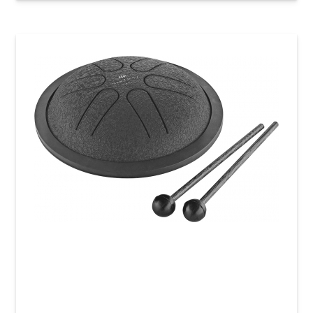
Глюкофон Meinl Sonic Energy MSTD2NB Steel
Tongue Drum A-Major (6") Navy Blue