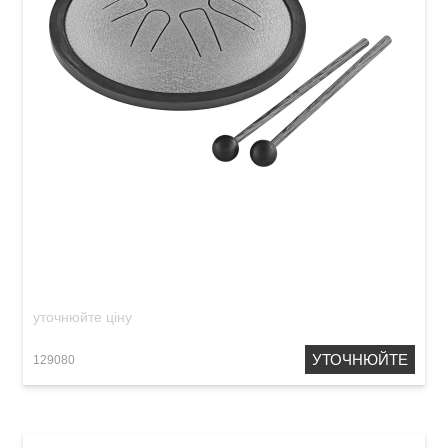
Глюкофон Meinl Sonic Energy SSTD3G Steel
Tongue Drum C-Minor (7") Gold
уточнюйте ціну
УТОЧНЮЙТЕ
129080