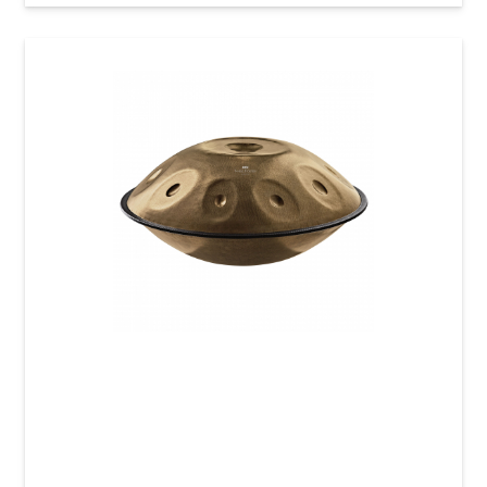
Хендпан Meinl Sonic Energy HPSTL100
Sensory Handpan Stainless Steel (D Kurd, 10
Notes, 440 Hz) Vintage Gold