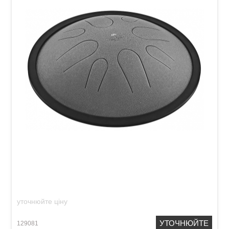
Глюкофон Meinl Sonic Energy CSTD1DG Steel
Tongue Drum B-Minor (10") Dark Green
уточнюйте ціну
УТОЧНЮЙТЕ
129081