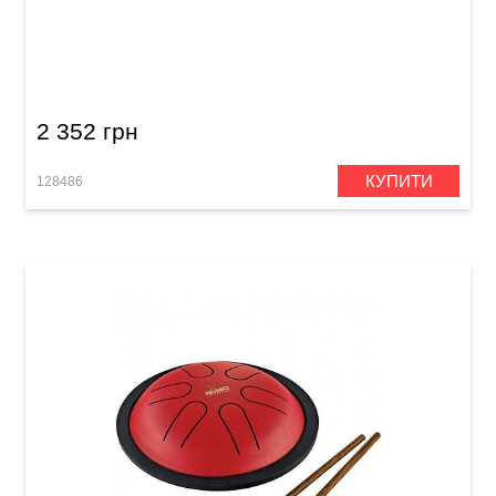
Глюкофон Meinl Nino NINO980WH Mini Melody
Steel Tongue Drum C-Major (6") White
2 352 грн
КУПИТИ
128486