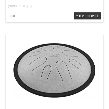
уточнюйте ціну
УТОЧНЮЙТЕ
129082