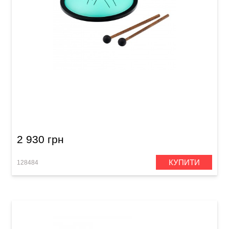
Глюкофон Meinl Nino NINO982 Steel Tongue
Drum G-Minor (7") Mint Green
2 930 грн
КУПИТИ
128484