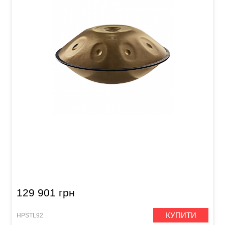
Хендпан Meinl Sonic Energy HPSTL92 Sensory
Handpan Stainless Steel (C# Minor, 9 Notes, 432
Hz) Vintage Gold
129 901 грн
КУПИТИ
HPSTL92