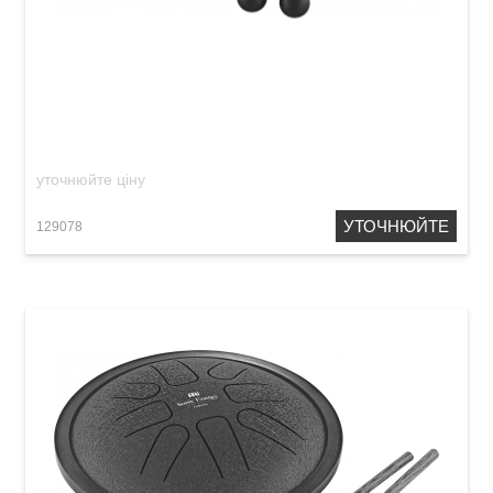
Глюкофон Meinl Sonic Energy SSTD1BK Steel
Tongue Drum F-Minor (7") Black
уточнюйте ціну
УТОЧНЮЙТЕ
129078