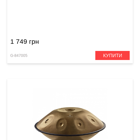
Металофон GEWA Glockenspiel G11 (з
чохлом)
1 749 грн
КУПИТИ
G-847005