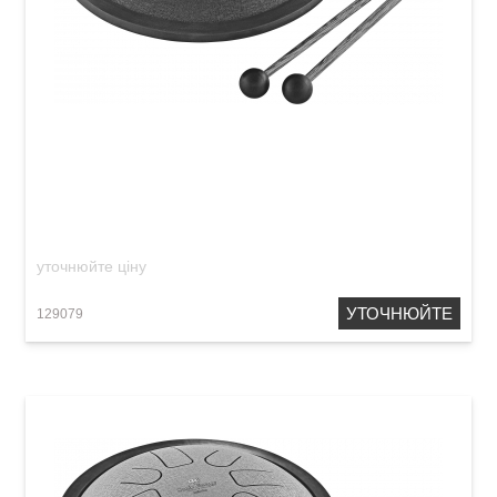
Глюкофон Meinl Sonic Energy SSTD2NB Steel
Tongue Drum G-Minor (7") Navy Blue
уточнюйте ціну
УТОЧНЮЙТЕ
129079