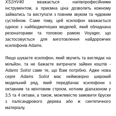
XS1HV40
вважається напівпрофесійними
інструментом, а приємна ціна дозволить кожному
займатись та виступати з повним звуком та чудовим
сустейном. Саме тому, цей ксилофон вважається
однією з найбюджетніших моделей, який обладнана
резонаторами та топовою рамою Voyager, що
застосовується для виготовлення найдорожчих
ксилофонів Adams.
Якщо шукаєте ксилофон, який звучить та виглядає на
мільйон, та не бажаєте витрачати зайвих коштів -
Adams Solist
саме те, що Вам потрібно. Адже нова
серія
Adams Solist
має неймовірно широкий
модельний ряд, який передбачає ксилофони з
октавним та квінтовим строєм, нотним діапазоном у
3,5 та 4 октави, а також, можливістю замовити бруски
з палісандрового дерева або ж синтетичного
матеріалу.