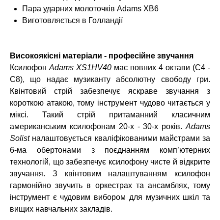
Пара ударних молоточків Adams XB6
Виготовляється в Голландії
Високоякісні матеріали - професійне звучання
Ксилофон
Adams XS1HV40
має повних 4 октави (C4 -
C8), що надає музиканту абсолютну свободу гри.
Квінтовий стрій забезпечує яскраве звучання з
короткою атакою, тому інструмент чудово читається у
міксі. Такий стрій притаманний класичним
американським ксилофонам 20-х - 30-х років.
Adams
Solist
налаштовується кваліфікованими майстрами за
6-ма обертонами з поєднанням комп’ютерних
технологій, що забезпечує ксилофону чисте й відкрите
звучання. З квінтовим налаштуванням ксилофон
гармонійно звучить в оркестрах та ансамблях, тому
інструмент є чудовим вибором для музичних шкіл та
вищих навчальних закладів.