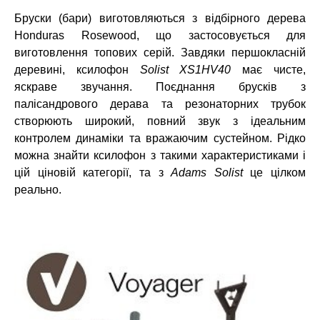
Бруски (бари) виготовляються з відбірного дерева
Honduras Rosewood, що застосовується для
виготовлення топових серій. Завдяки першокласній
деревині, ксилофон
Solist XS1HV40
має чисте,
яскраве звучання. Поєднання брусків з
палісандрового дерава та резонаторних трубок
створюють широкий, повний звук з ідеальним
контролем динаміки та вражаючим сустейном. Рідко
можна знайти ксилофон з такими характеристиками і
цій ціновій категорії, та з
Adams Solist
це цілком
реально.