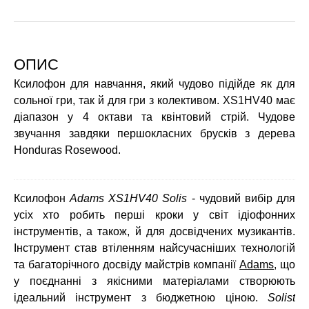
ОПИС
Ксилофон для навчання, який чудово підійде як для
сольної гри, так й для гри з колективом. XS1HV40 має
діапазон у 4 октави та квінтовий стрій. Чудове
звучання завдяки першокласних брусків з дерева
Honduras Rosewood.
Ксилофон
Adams XS1HV40 Solis
- чудовий вибір для
усіх хто робить перші кроки у світ ідіофонних
інструментів, а також, й для досвідчених музикантів.
Інструмент став втіленням найсучасніших технологій
та багаторічного досвіду майстрів компанії
Adams
, що
у поєднанні з якісними матеріалами створюють
ідеальний інструмент з бюджетною ціною.
Solist