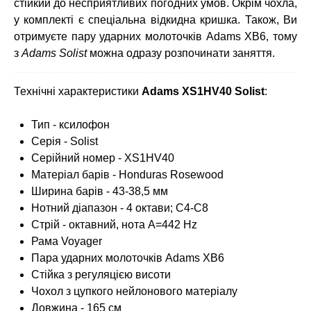
стійкий до несприятливих погодних умов. Окрім чохла,
у комплекті є спеціальна відкидна кришка. Також, Ви
отримуєте пару ударних молоточків Adams XB6, тому
з
Adams Solist
можна одразу розпочинати заняття.
Технічні характеристики
Adams XS1HV40 Solist
:
Тип - ксилофон
Серія - Solist
Серійний номер - XS1HV40
Матеріал барів - Honduras Rosewood
Ширина барів - 43-38,5 мм
Нотний діапазон - 4 октави; C4-C8
Стрій - октавний, нота A=442 Hz
Рама Voyager
Пара ударних молоточків Adams XB6
Стійка з регуляцією висоти
Чохол з цупкого нейлонового матеріалу
Довжина - 165 см