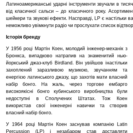
Латиноамериканські ударні інструменти звучали в тисяча
від класичної сальси – до класичного року. Асортимент
шейкери та звукові ефекти. Насправді, LP є настільки 
неможливо увімкнути радіо чи прослухати список відтворе
Історія бренду
У 1956 році Мартін Коен, молодий інженер-механік з
Бронкса, випадково натрапив на знаменитий нью-
йоркський джаз-клуб Birdland. Він увійшов інастільки
захоплений заразливою музикою, звучанням та
енергією латинського джазу, що захотів мати власний
набір бонго. На жаль, через торгове ембарго
високоякісні бонго кубинського виробництва були
недоступні в Сполучених Штатах. Тож Коен
використав свої інженерні навички та створив
власний набір бонго.
У 1964 році Мартін Коен заснував компанію Latin
Percussion (LP) і незабаром став доставляти