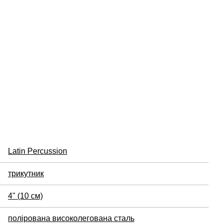
Latin Percussion
трикутник
4" (10 см)
полірована високолегована сталь