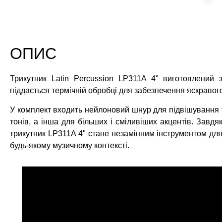
ОПИС
Трикутник Latin Percussion LP311A 4" виготовлений з
піддається термічній обробці для забезпечення яскравого 
У комплект входить нейлоновий шнур для підвішування т
тонів, а інша для більших і сміливіших акцентів. Завдя
трикутник LP311A 4" стане незамінним інструментом для
будь-якому музичному контексті.