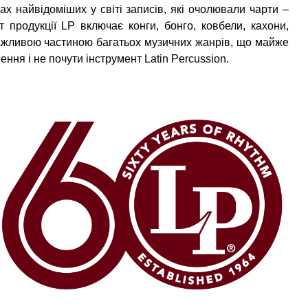
х найвідоміших у світі записів, які очолювали чарти –
 продукції LP включає конги, бонго, ковбели, кахони,
важливою частиною багатьох музичних жанрів, що майже
ння і не почути інструмент Latin Percussion.