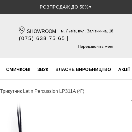
РОЗПРОДАЖ ДО 50%
▼
SHOWROOM
м. Львів, вул. Залізнична, 18
|
(075) 638 75 65
(096) 609 84 32
Передзвоніть мені
СМИЧКОВІ
ЗВУК
ВЛАСНЕ ВИРОБНИЦТВО
АКЦІЇ
Трикутник Latin Percussion LP311A (4")