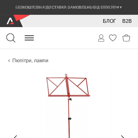
ЗНИЖКА 5% ПРИ ОПЛАТІ БАНКІВСЬКОЮ КАРТКОЮ
▼
БЛОГ
B2B
Клавішні
Аксесуари
Пюпітри, лампи