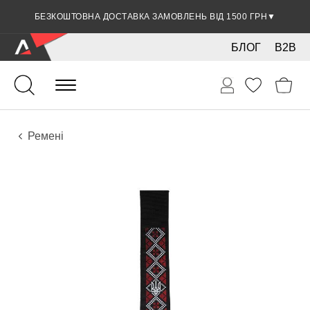
БЕЗКОШТОВНА ДОСТАВКА ЗАМОВЛЕНЬ ВІД 1500 ГРН
ЗНИЖКА 5% ПРИ ОПЛАТІ БАНКІВСЬКОЮ КАРТКОЮ
▼
▼
БЛОГ
B2B
Власне виробництво
Аксесуари
Ремені