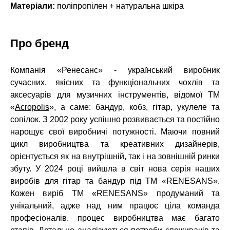
Матеріали:
поліпропілен + натуральна шкіра
Про бренд
Компанія «Ренесанс» - український виробник
сучасних, якісних та функціональних
чохлів та
аксесуарів для музичних інструментів, відомої ТМ
«
Acropolis
», а саме:
бандур, кобз, гітар, укулеле та
сопілок. З 2002 року успішно розвивається та постійно
нарощує свої виробничі потужності. Маючи повний
цикл виробництва та креативних
дизайнерів,
орієнтується як на внутрішній, так і на зовнішній ринки
збуту. У 2024
році вийшла в світ нова серія наших
виробів для гітар та бандур під ТМ «RENESANS».
Кожен виріб ТМ «RENESANS» продуманий та
унікальний, адже над ним працює
ціла команда
професіоналів. процес виробництва має багато