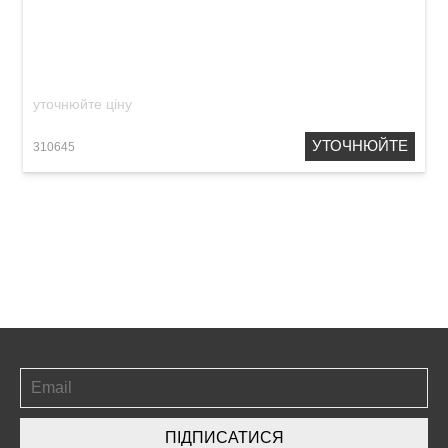
Ремінь гітарний Renesans GR-3 Burgundy
уточнюйте ціну
УТОЧНЮЙТЕ
310645
ПІДПИСАТИСЯ