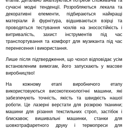
етапів. Детально аналізуються потреби споживачів та
сучасні
модні тенденції. Розробляються лекала та
декоративні елементи,
підбираються найкращі
матеріали й фурнітура, відшиваються взірці та
проводяться
тестування чохлів на зносостійкість і
витривалість, захист інструментів під час
транспортування та комфорт для музиканта під час
перенесення і використання.
Лише після підтвердження, що чохол відповідає усім
встановленим вимогам, його
запускають у масове
виробництво!
На кожному етапі виробничого етапу
використовуються високотехнологічні машини,
які
забезпечують точність, якість та швидкість нашої
роботи. Це лазерні верстати
для розкрою тканини;
машини для різання текстильних строп, застібок і
блискавок;
вишивальні машинки, станки для
шовкотрафаретного друку і термопреси для