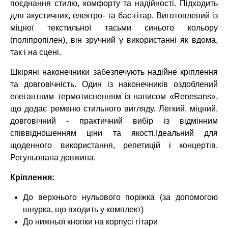
поєднання стилю, комфорту та надійності. Підходить
для акустичних, електро- та бас-гітар. Виготовлений із
міцної текстильної тасьми синього кольору
(поліпропілен), він зручний у використанні як вдома,
так і на сцені.
Шкіряні наконечники забезпечують надійне кріплення
та довговічність. Один із наконечників оздоблений
елегантним термотисненням із написом «Renesans»,
що додає ременю стильного вигляду.
Легкий, міцний,
довговічний - п
рактичний вибір із відмінним
співвідношенням ціни та якості.
Ідеальний для
щоденного використання, репетицій і концертів.
Регульована довжина.
Кріплення:
До верхнього нульового поріжка (за допомогою
шнурка, що входить у комплект)
До нижньої кнопки на корпусі гітари