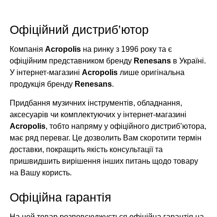
Офіційний дистриб’ютор
Компанія
Acropolis
на ринку з 1996 року та є
офіційним представником бренду
Renesans
в Україні.
У інтернет-магазині
Acropolis
лише оригінальна
продукція бренду
Renesans
.
Придбання музичних інструментів, обладнання,
аксесуарів чи комплектуючих у інтернет-магазині
Acropolis
, тобто напряму у офіційного дистриб’ютора,
має ряд переваг. Це дозволить Вам скоротити термін
доставки, покращить якість консультації та
пришвидшить вирішення інших питань щодо товару
на Вашу користь.
Офіційна гарантія
На цей товар розповсюджується офіційна гарантія на