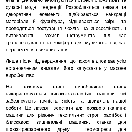
етапів. Детально аналізуються потреби споживачів та
сучасні
модні тенденції. Розробляються лекала та
декоративні елементи,
підбираються найкращі
матеріали й фурнітура, відшиваються взірці та
проводяться
тестування чохлів на зносостійкість і
витривалість, захист інструментів під час
транспортування та комфорт для музиканта під час
перенесення і використання.
Лише після підтвердження, що чохол відповідає усім
встановленим вимогам, його
запускають у масове
виробництво!
На кожному етапі виробничого етапу
використовуються високотехнологічні машини,
які
забезпечують точність, якість та швидкість нашої
роботи. Це лазерні верстати
для розкрою тканини;
машини для різання текстильних строп, застібок і
блискавок;
вишивальні машинки, станки для
шовкотрафаретного друку і термопреси для