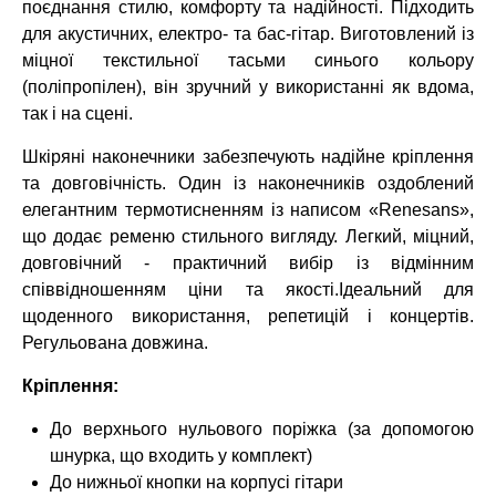
поєднання стилю, комфорту та надійності. Підходить
для акустичних, електро- та бас-гітар. Виготовлений із
міцної текстильної тасьми синього кольору
(поліпропілен), він зручний у використанні як вдома,
так і на сцені.
Шкіряні наконечники забезпечують надійне кріплення
та довговічність. Один із наконечників оздоблений
елегантним термотисненням із написом «Renesans»,
що додає ременю стильного вигляду.
Легкий, міцний,
довговічний - п
рактичний вибір із відмінним
співвідношенням ціни та якості.
Ідеальний для
щоденного використання, репетицій і концертів.
Регульована довжина.
Кріплення:
До верхнього нульового поріжка (за допомогою
шнурка, що входить у комплект)
До нижньої кнопки на корпусі гітари