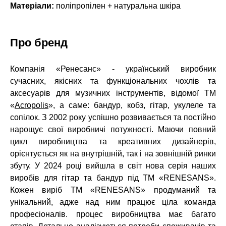
Матеріали:
поліпропілен + натуральна шкіра
Про бренд
Компанія «Ренесанс» - український виробник
сучасних, якісних та функціональних
чохлів та
аксесуарів для музичних інструментів, відомої ТМ
«
Acropolis
», а саме:
бандур, кобз, гітар, укулеле та
сопілок. З 2002 року успішно розвивається та постійно
нарощує свої виробничі потужності. Маючи повний
цикл виробництва та креативних
дизайнерів,
орієнтується як на внутрішній, так і на зовнішній ринки
збуту. У 2024
році вийшла в світ нова серія наших
виробів для гітар та бандур під ТМ «RENESANS».
Кожен виріб ТМ «RENESANS» продуманий та
унікальний, адже над ним працює
ціла команда
професіоналів. процес виробництва має багато