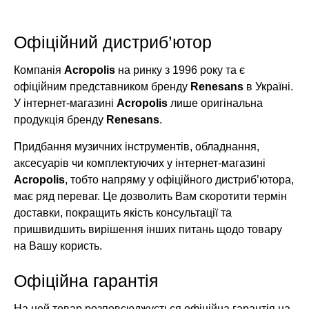
Офіційний дистриб’ютор
Компанія
Acropolis
на ринку з 1996 року та є
офіційним представником бренду
Renesans
в Україні.
У інтернет-магазині
Acropolis
лише оригінальна
продукція бренду
Renesans
.
Придбання музичних інструментів, обладнання,
аксесуарів чи комплектуючих у інтернет-магазині
Acropolis
, тобто напряму у офіційного дистриб’ютора,
має ряд переваг. Це дозволить Вам скоротити термін
доставки, покращить якість консультації та
пришвидшить вирішення інших питань щодо товару
на Вашу користь.
Офіційна гарантія
На цей товар розповсюджується офіційна гарантія на