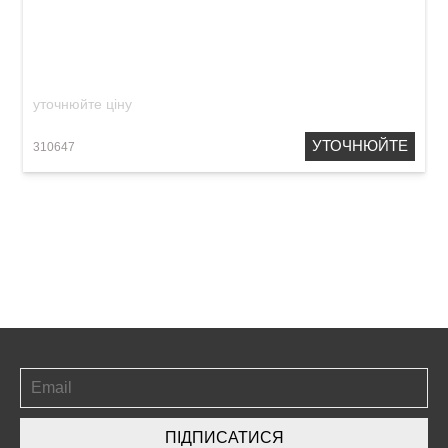
Ремінь гітарний Renesans GR-3 Dark Blue
уточнюйте ціну
УТОЧНЮЙТЕ
310647
ПІДПИСАТИСЯ