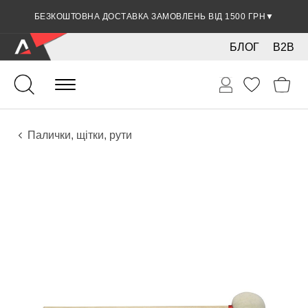
БЕЗКОШТОВНА ДОСТАВКА ЗАМОВЛЕНЬ ВІД 1500 ГРН
ЗНИЖКА 5% ПРИ ОПЛАТІ БАНКІВСЬКОЮ КАРТКОЮ
▼
▼
БЛОГ
B2B
Ударні
Перкусія
Аксесуари
Палички, щітки, рути