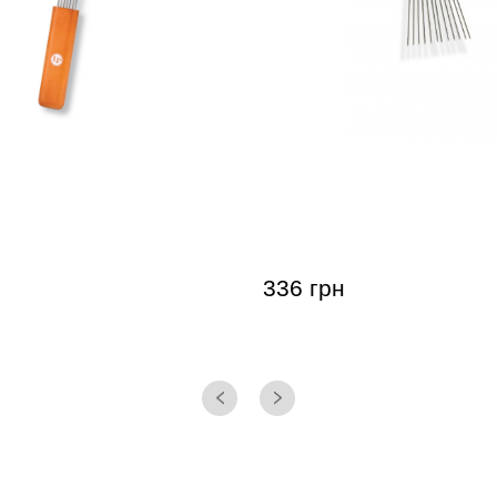
я гуіро Latin Percussion
Скребок для гуіро Latin 
engue Guiro Scraper Wood
LP335 Guiro Scraper
336 грн