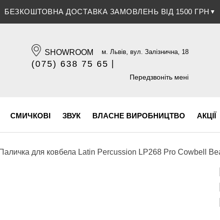
ЗНИЖКА 5% ПРИ ОПЛАТІ БАНКІВСЬКОЮ КАРТКОЮ
▼
SHOWROOM
м. Львів, вул. Залізнична, 18
|
(075) 638 75 65
(096) 609 84 32
Передзвоніть мені
СМИЧКОВІ
ЗВУК
ВЛАСНЕ ВИРОБНИЦТВО
АКЦІЇ
Паличка для ковбела Latin Percussion LP268 Pro Cowbell Be