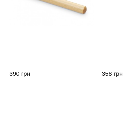
Паличка для ковбела Latin
Скребок дл
Percussion LP207 Wood Cowbell
LP334 Mer
Beater
390 грн
358 грн