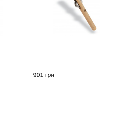
Percussion
Паличка з тарілочками Latin
Percussion Tambo Stick LP9001
Steel, Maple
901 грн