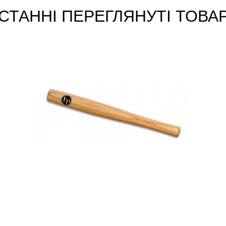
СТАННІ ПЕРЕГЛЯНУТІ ТОВА
Паличка для ковбела Latin
Percussion LP268 Pro Cowbell
Beater