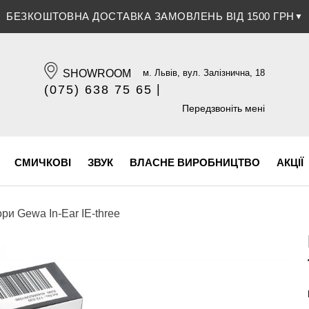
ЗНИЖКА 5% ПРИ ОПЛАТІ БАНКІВСЬКОЮ КАРТКОЮ
▼
SHOWROOM
м. Львів, вул. Залізнична, 18
|
(075) 638 75 65
(096) 609 84 32
Передзвоніть мені
СМИЧКОВІ
ЗВУК
ВЛАСНЕ ВИРОБНИЦТВО
АКЦІЇ
ри Gewa In-Ear IE-three