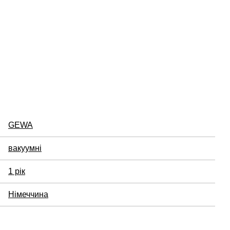
GEWA
вакуумні
1 рік
Німеччина