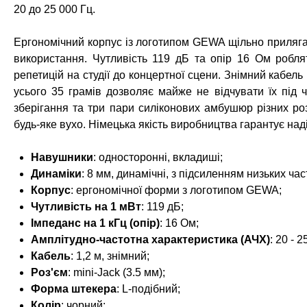
20 до 25 000 Гц.
Ергономічний корпус із логотипом GEWA щільно прилягає
використання. Чутливість 119 дБ та опір 16 Ом робля
репетицій на студії до концертної сцени. Знімний кабель
усього 35 грамів дозволяє майже не відчувати їх під 
зберігання та три пари силіконових амбушюр різних роз
будь-яке вухо. Німецька якість виробництва гарантує надій
Навушники
: односторонні, вкладиші;
Динаміки
: 8 мм, динамічні, з підсиленням низьких час
Корпус
: ергономічної форми з логотипом GEWA;
Чутливість на 1 мВт
: 119 дБ;
Імпеданс на 1 кГц (опір)
: 16 Ом;
Амплітудно-частотна характеристика (АЧХ)
: 20 - 2
Кабель
: 1,2 м, знімний;
Роз'єм
: mini-Jack (3.5 мм);
Форма штекера
: L-подібний;
Колір
: чорний;