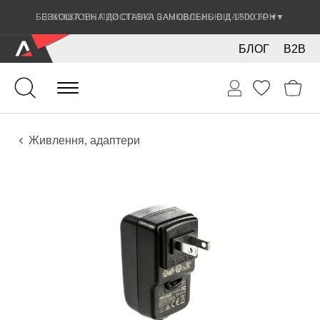
ЗНИЖКА 5% ПРИ ОПЛАТІ БАНКІВСЬКОЮ КАРТКОЮ
▼
БЛОГ
B2B
Звук
Звукове обладнання
Живлення, адаптери