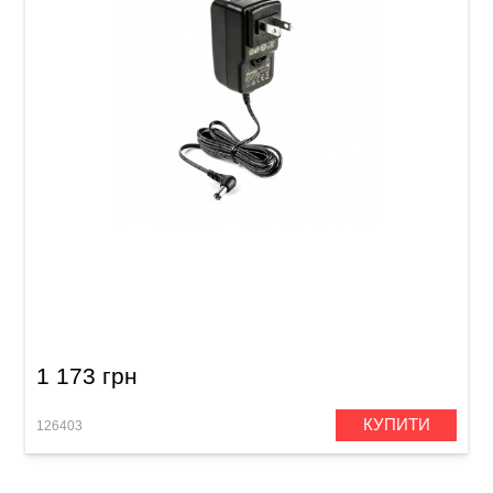
Блок живлення для гітарних педалей Dunlop
ECB004EU (18V)
1 173 грн
КУПИТИ
126403