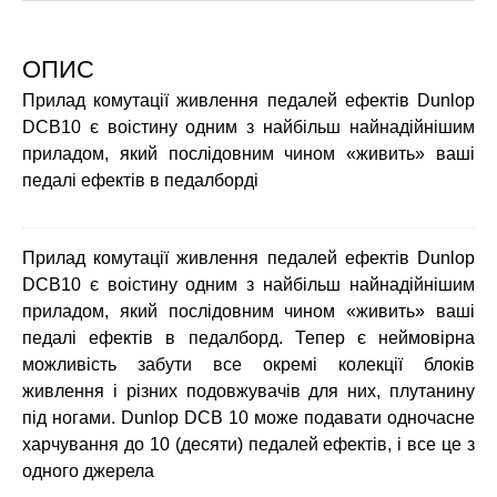
ОПИС
Прилад комутації живлення педалей ефектів Dunlop
DCB10 є воістину одним з найбільш найнадійнішим
приладом, який послідовним чином «живить» ваші
педалі ефектів в педалборді
Прилад комутації живлення педалей ефектів Dunlop
DCB10 є воістину одним з найбільш найнадійнішим
приладом, який послідовним чином «живить» ваші
педалі ефектів в педалборд. Тепер є неймовірна
можливість забути все окремі колекції блоків
живлення і різних подовжувачів для них, плутанину
під ногами. Dunlop DCB 10 може подавати одночасне
харчування до 10 (десяти) педалей ефектів, і все це з
одного джерела