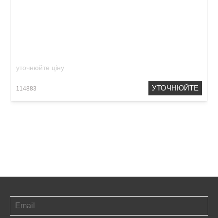
Блок живлення MXR DCB10E DC-Brick
уточнюйте ціну
УТОЧНЮЙТЕ
114883