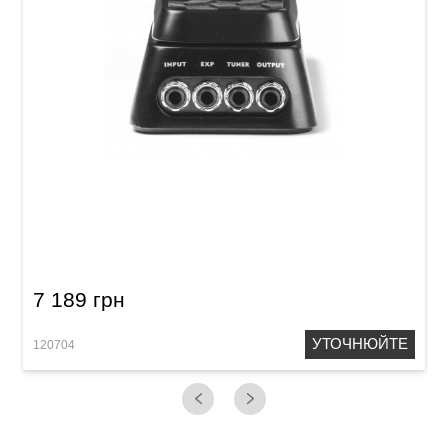
Педаль експресії Dunlop DVP3 Volume (Х)
7 189 грн
УТОЧНЮЙТЕ
120704
1