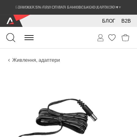
ЗНИЖКА 5% ПРИ ОПЛАТІ БАНКІВСЬКОЮ КАРТКОЮ
▼
БЛОГ
B2B
Звук
Звукове обладнання
Живлення, адаптери