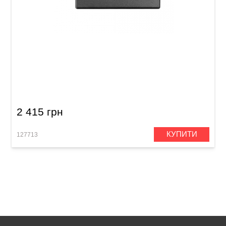
Блок живлення для гітарного підсилювача
Orange PSU-MT20 15V/2A (MT, MD, Terror
Stamp)
2 415 грн
КУПИТИ
127713