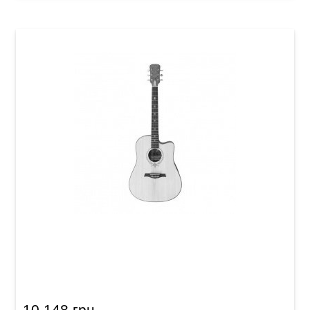
Акустическая гитара Crusader CF-320C
10 148 грн