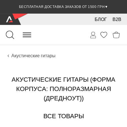
СКИДКА 5% ПРИ ОПЛАТЕ БАНКОВСКОЙ КАРТОЧКОЙ
БЕСПЛАТНАЯ ДОСТАВКА ЗАКАЗОВ ОТ 1500 ГРН
▼
▼
БЛОГ
B2B
Гитары
Акустические инструменты
Инструменты
Акустические гитары
АКУСТИЧЕСКИЕ ГИТАРЫ (ФОРМА
КОРПУСА: ПОЛНОРАЗМАРНАЯ
(ДРЕДНОУТ))
ВСЕ ТОВАРЫ