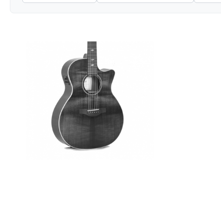
Акустическая гитара Sigma GWCE-
2-BKW