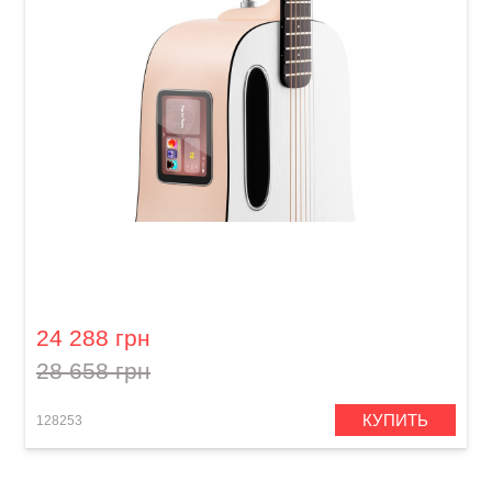
Гитара со встроенными эффектами Lava Me
play (36") Light Peach / Frost White
24 288 грн
28 658 грн
КУПИТЬ
128253