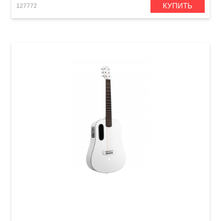
КУПИТЬ
127772
Гитара со встроенными эффектами Blue
Lava (36") Sail White