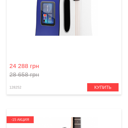
Гитара со встроенными эффектами Lava Me
play (36") Deep Blue / Frost White
24 288 грн
28 658 грн
КУПИТЬ
128252
-15 АКЦИЯ