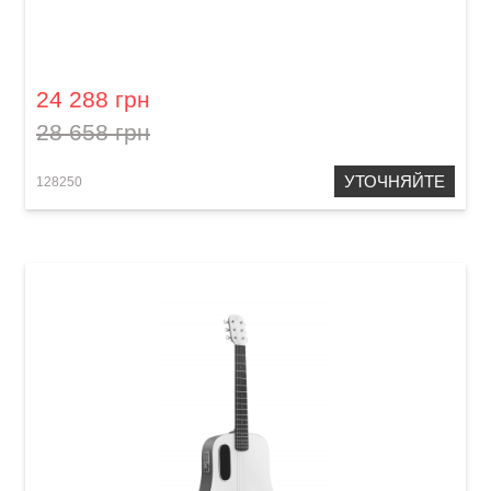
Гитара со встроенными эффектами Lava Me
play (36") Nightfall / Frost White
24 288 грн
28 658 грн
УТОЧНЯЙТЕ
128250