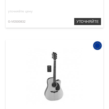
уточняйте цену
УТОЧНЯЙТЕ
G-VG500832