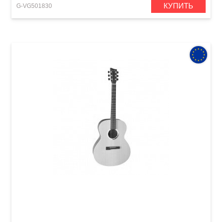
КУПИТЬ
G-VG501830
Акустическая гитара VGS GB-32 Grand Bayou