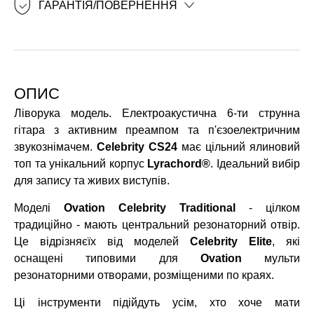
ГАРАНТІЯ/ПОВЕРНЕННЯ
ОПИС
Ліворука модель. Електроакустична 6-ти струнна
гітара з активним преампом та п'єзоелектричним
звукознімачем.
Celebrity CS24
має цільний ялиновий
топ та унікальний корпус
Lyrachord®
. Ідеальний вибір
для запису та живих виступів.
Моделі
Ovation Celebrity Traditional
- цілком
традиційно - мають центральний резонаторний отвір.
Це відрізняєїх від моделей
Celebrity Elite
, які
оснащені типовими для
Ovation
мульти
резонаторними отворами, розміщеними по краях.
Ці інструменти підійдуть усім, хто хоче мати