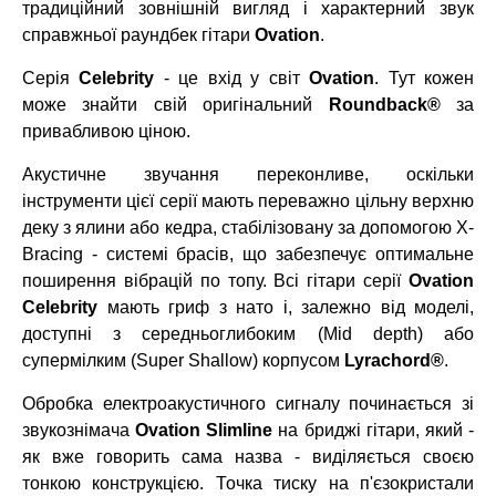
традиційний зовнішній вигляд і характерний звук
справжньої раундбек гітари
Ovation
.
Серія
Celebrity
- це вхід у світ
Ovation
. Тут кожен
може знайти свій оригінальний
Roundback®
за
привабливою ціною.
Акустичне звучання переконливе, оскільки
інструменти цієї серії мають переважно цільну верхню
деку з ялини або кедра, стабілізовану за допомогою X-
Bracing - системі брасів, що забезпечує оптимальне
поширення вібрацій по топу. Всі гітари серії
Ovation
Celebrity
мають гриф з нато і, залежно від моделі,
доступні з середньоглибоким (Mid depth) або
супермілким (Super Shallow) корпусом
Lyrachord®
.
Обробка електроакустичного сигналу починається зі
звукознімача
Ovation Slimline
на бриджі гітари, який -
як вже говорить сама назва - виділяється своєю
тонкою конструкцією. Точка тиску на п'єзокристали