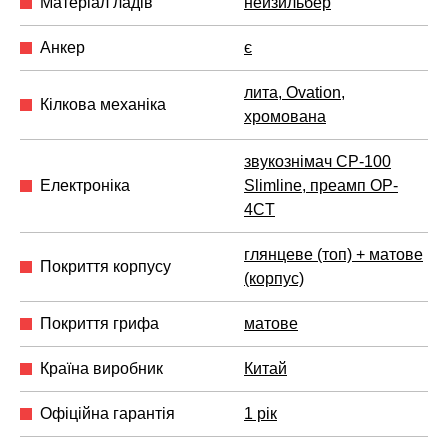
Матеріал ладів
нейзильбер
Анкер
є
лита, Ovation,
Кілкова механіка
хромована
звукознімач CP-100
Електроніка
Slimline, преамп OP-
4CT
глянцеве (топ) + матове
Покриття корпусу
(корпус)
Покриття грифа
матове
Країна виробник
Китай
Офіційна гарантія
1 рік