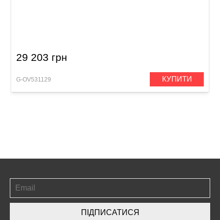
Електроакустична гітара лівостороння
Ovation Celebrity Traditional CS24L Mid
Cutaway Left-Hand Black
29 203 грн
КУПИТИ
G-OV531129
ПІДПИСАТИСЯ