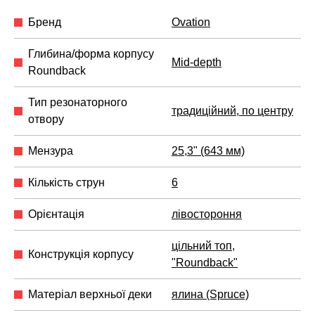
Бренд
Ovation
Глибина/форма корпусу
Mid-depth
Roundback
Тип резонаторного
традиційний, по центру
отвору
Мензура
25,3" (643 мм)
Кількість струн
6
Орієнтація
лівостороння
цільний топ
,
Конструкція корпусу
"Roundback"
Матеріал верхньої деки
ялина (Spruce)