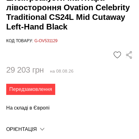
лівостороння Ovation Celebrity
Traditional CS24L Mid Cutaway
Left-Hand Black
КОД ТОВАРУ:
G-OV531129
29 203 грн
на 08.08.26
Передзамовлення
✕
На складі в Європі
ОРІЄНТАЦІЯ