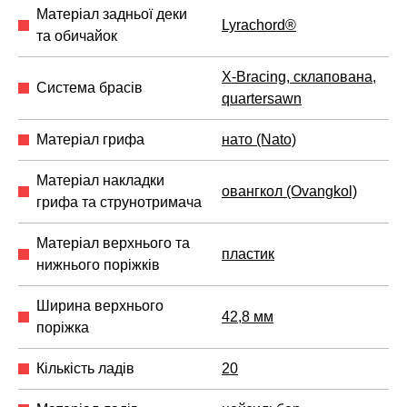
Матеріал задньої деки
Lyrachord®
та обичайок
X-Bracing, склапована,
Система брасів
quartersawn
Матеріал грифа
нато (Nato)
Матеріал накладки
овангкол (Ovangkol)
грифа та струнотримача
Матеріал верхнього та
пластик
нижнього поріжків
Ширина верхнього
42,8 мм
поріжка
Кількість ладів
20