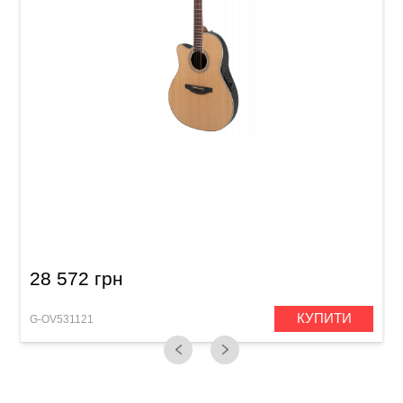
Електроакустична гітара лівостороння
Ovation Celebrity Traditional CS24L Mid
Cutaway Left-Hand Natural
28 572 грн
КУПИТИ
G-OV531121