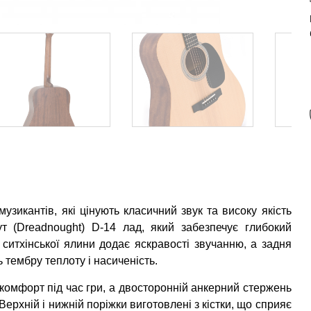
зикантів, які цінують класичний звук та високу якість
 (Dreadnought) D-14 лад, який забезпечує глибокий
 ситхінської ялини додає яскравості звучанню, а задня
 тембру теплоту і насиченість.
 комфорт під час гри, а двосторонній анкерний стержень
Верхній і нижній поріжки виготовлені з кістки, що сприяє