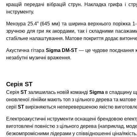
кращій передачі вібрацій струн. Накладка грифа і стр
інструменту.
Мензура 25.4” (645 мм) та ширина верхнього поріжка 1-1
зручною для гри як акордами, так і складними пасажам
стабільне налаштування. Матове покриття додає витонче
Акустична гітара
Sigma DM-ST
— це чудове поєднання кл
незабутні музичні враження.
Серія ST
Серія
ST
залишилась новій команді
Sigma
в спадщину ще
оновленої лінійки мають топ з цільного дерева та матове 
серії
ST
вирізняються неперевершеною якістю виготовл
Електроакустичні нструменти оснащені брендовою елект
виготовлені повністю з цільного дерева (наприклад, мод
безкомпромісними лідерами у співвідношенні ціна/якість