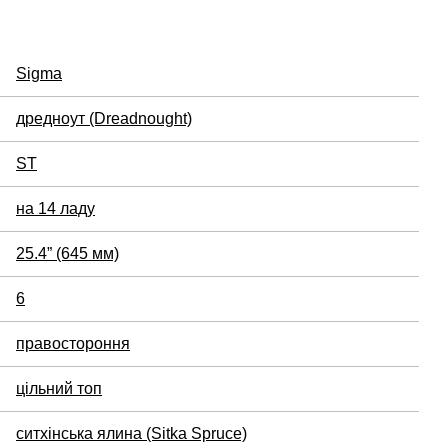
Sigma
дредноут (Dreadnought)
ST
на 14 ладу
25.4” (645 мм)
6
правостороння
цільний топ
ситхінська ялина (Sitka Spruce)