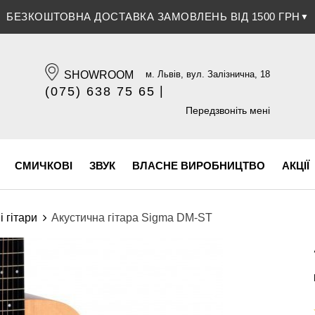
ЗНИЖКА 5% ПРИ ОПЛАТІ БАНКІВСЬКОЮ КАРТКОЮ
▼
SHOWROOM
м. Львів, вул. Залізнична, 18
|
(075) 638 75 65
(096) 609 84 32
Передзвоніть мені
СМИЧКОВІ
ЗВУК
ВЛАСНЕ ВИРОБНИЦТВО
АКЦІЇ
і гітари
Акустична гітара Sigma DM-ST