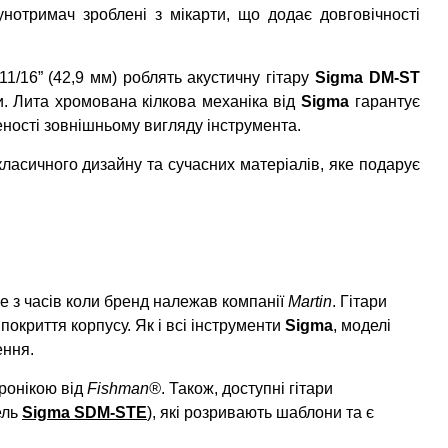
унотримач зроблені з мікарти, що додає довговічності
1/16” (42,9 мм) роблять акустичну гітару
Sigma DM-ST
и. Лита хромована кілкова механіка від
Sigma
гарантує
ності зовнішньому вигляду інструмента.
асичного дизайну та сучасних матеріалів, яке подарує
 з часів коли бренд належав компанії
Martin
. Гітари
покриття корпусу. Як і всі інструменти
Sigma
, моделі
ення.
ронікою від
Fishman®
. Також, доступні гітари
ель
Sigma SDM-STE
), які розривають шаблони та є
.