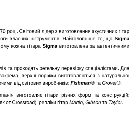
970 році. Світовий лідер з виготовлення акустичних гітар
оги власних інструментів. Найголовніше те, що
Sigma
 тому кожна гітара
Sigma
виготовлена за автентичними
лів та проходять ретельну перевірку спеціалістами. Для
зокрема, верхні поріжки виготовляються з натуральної
чими від світових виробників:
Fishman
®
та
Grover
®
.
анія виготовляє гітари різних форм та конструкцій:
 (як от Crossroad), репліки гітар
Martin
,
Gibson
та
Taylor
.