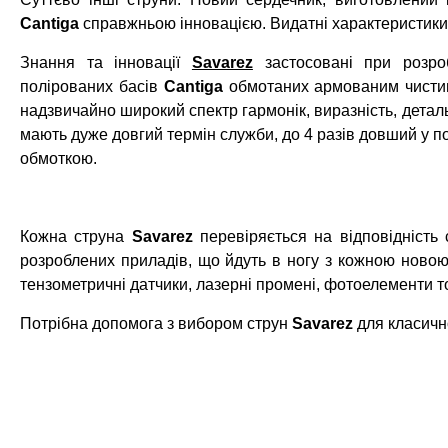
Cantiga
справжньою інновацією. Видатні характеристики,
Знання та інновації
Savarez
застосовані при розро
полірованих басів
Cantiga
обмотаних армованим чисти
надзвичайно широкий спектр гармонік, виразність, детальні
мають дуже довгий термін служби, до 4 разів довший у п
обмоткою.
Кожна струна
Savarez
перевіряється на відповідність
розроблених приладів, що йдуть в ногу з кожною новою 
тензометричні датчики, лазерні промені, фотоелементи т
Потрібна допомога з вибором струн
Savarez
для класичн