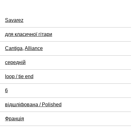
Savarez
для класичної гітари
Cantiga
,
Alliance
середній
loop / tie end
6
відшліфована / Polished
Франція