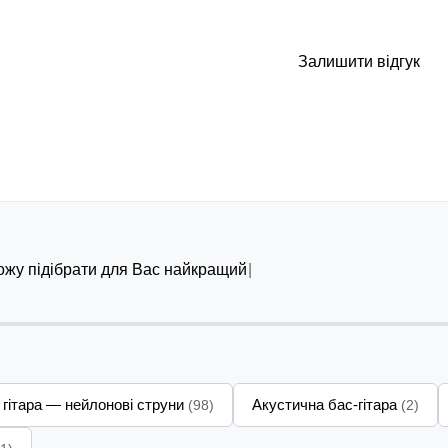
Залишити відгук
можу підібрати для Вас найкращий варіант
 гітара — нейлонові струни
Акустична бас-гітара
(98)
(2)