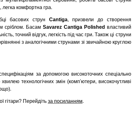
 легка комфортна гра.
бці басових струн
Cantiga
, призвели до створення
м сріблом. Басам
Savarez Cantiga Polished
властивий
сть, точний відгук, легкість під час гри. Також ці струни
орівнянні з аналогічними струнами зі звичайною круглою
 специфікаціям за допомогою високоточних спеціально
хвилею технологічних змін (комп'ютери, високочутливі
ощо).
ої гітари? Перейдіть
за посиланням
.