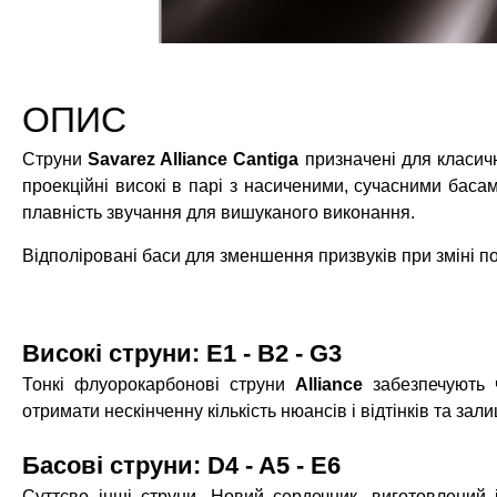
ОПИС
Струни
Savarez Alliance Cantiga
призначені для класичн
проекційні високі в парі з насиченими, сучасними баса
плавність звучання для вишуканого виконання.
Відполіровані баси для зменшення призвуків при зміні по
Високі струни: E1 - B2 - G3
Тонкі флуорокарбонові струни
Alliance
забезпечують 
отримати нескінченну кількість нюансів і відтінків та за
Басові струни: D4 - A5 - E6
Суттєво інші струни. Новий сердечник, виготовлений 