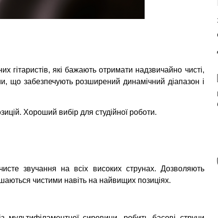
их гітаристів, які бажають отримати надзвичайно чисті,
ми, що забезпечують розширений динамічний діапазон і
зицій. Хороший вибір для студійної роботи.
чисте звучання на всіх високих струнах. Дозволяють
лишаються чистими навіть на найвищих позиціях.
із мультифіламентної сировини, робить басові струни