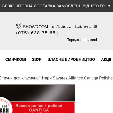
ЗНИЖКА 5% ПРИ ОПЛАТІ БАНКІВСЬКОЮ КАРТКОЮ
▼
SHOWROOM
м. Львів, вул. Залізнична, 18
|
(075) 638 75 65
(096) 609 84 32
Передзвоніть мені
СМИЧКОВІ
ЗВУК
ВЛАСНЕ ВИРОБНИЦТВО
АКЦІЇ
Струни для класичної гітари Savarez Alliance Cantiga Polis