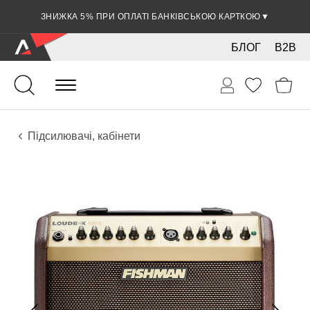
ЗНИЖКА 5% ПРИ ОПЛАТІ БАНКІВСЬКОЮ КАРТКОЮ
▼
БЛОГ
B2B
Гітари
Акустичні інструменти
Звукове обладнання
Підсилювачі, кабінети