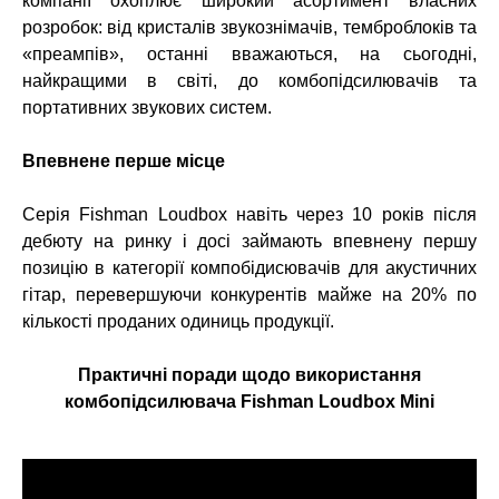
компанії охоплює широкий асортимент власних
розробок: від кристалів звукознімачів, темброблоків та
«преампів», останні вважаються, на сьогодні,
найкращими в світі, до комбопідсилювачів та
портативних звукових систем.
Впевнене перше місце
Серія Fishman Loudbox навіть через 10 років після
дебюту на ринку і досі займають впевнену першу
позицію в категорії компобідисювачів для акустичних
гітар, перевершуючи конкурентів майже на 20% по
кількості проданих одиниць продукції.
Практичні поради щодо використання
комбопідсилювача Fishman Loudbox Mini