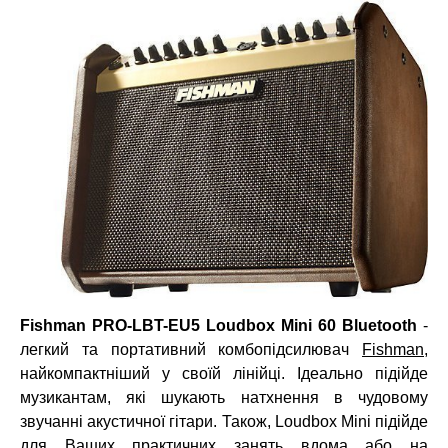
Fishman PRO-LBT-EU5 Loudbox Mini 60 Bluetooth
-
легкий та портативний комбопідсилювач
Fishman
,
найкомпактніший у своїй лінійці. Ідеально підійде
музикантам, які шукають натхнення в чудовому
звучанні акустичної гітари. Також, Loudbox Mini підійде
для Ваших практичних занять вдома або на