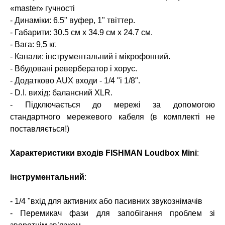
«master» гучності
- Динаміки: 6.5" вуфер, 1" твіттер.
- Габарити: 30.5 см x 34.9 см x 24.7 см.
- Вага: 9,5 кг.
- Канали: інструментальний і мікрофонний.
- Вбудовані ревербератор і хорус.
- Додатково AUX входи - 1/4 "і 1/8".
- D.I. вихід: балансний XLR.
- Підключається до мережі за допомогою
стандартного мережевого кабеля (в комплекті не
поставляється!)
Характеристики входів FISHMAN Loudbox Mini
:
інструментальний
:
- 1/4 "вхід для активних або пасивних звукознімачів
- Перемикач фази для запобігання проблем зі