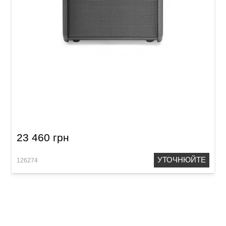
Комбопідсилювач для акустичної гітари
Fishman PRO-LBT-EU5 Loudbox Mini 60
Bluetoorh
23 460 грн
УТОЧНЮЙТЕ
126274