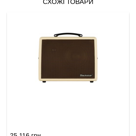
СХОЖІ ТОВАРИ
Комбопідсилювач для акустичної гітари
Blackstar Sonnet 60 Blonde
25 116 грн