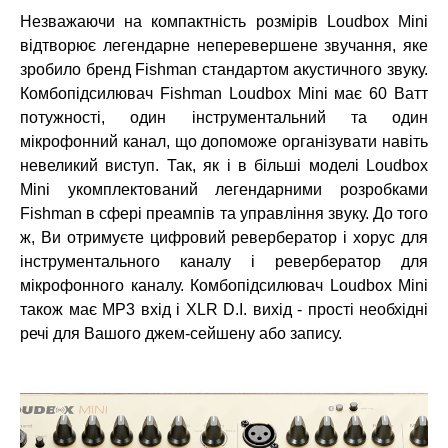
Незважаючи на компактність розмірів Loudbox Mini
відтворює легендарне неперевершене звучання, яке
зробило бренд Fishman стандартом акустичного звуку.
Комбопідсилювач Fishman Loudbox Mini має 60 Ватт
потужності, один інструментальний та один
мікрофонний канал, що допоможе організувати навіть
невеликий виступ. Так, як і в більші моделі Loudbox
Mini укомплектований легендарними розробками
Fishman в сфері преампів та управління звуку. До того
ж, Ви отримуєте цифровий ревербератор і хорус для
інструментального каналу і ревербератор для
мікрофонного каналу. Комбопідсилювач Loudbox Mini
також має MP3 вхід і XLR D.I. вихід - прості необхідні
речі для Вашого джем-сейшену або запису.