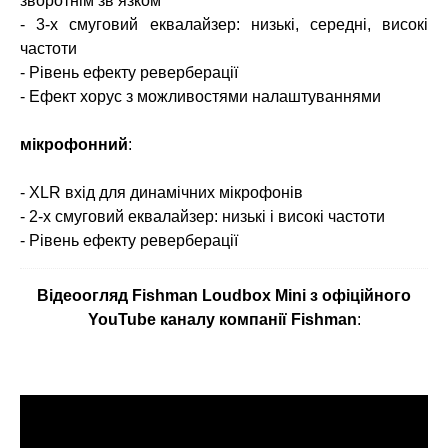
зворотнім зв’язком
- 3-х смуговий еквалайзер: низькі, середні, високі
частоти
- Рівень ефекту реверберації
- Ефект хорус з можливостями налаштуваннями
мікрофонний
:
- XLR вхід для динамічних мікрофонів
- 2-х смуговий еквалайзер: низькі і високі частоти
- Рівень ефекту реверберації
Відеоогляд Fishman Loudbox Mini з офіційного
YouTube каналу компанії Fishman
: