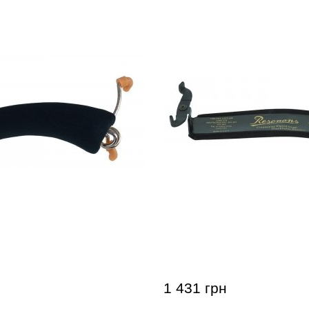
я скрипки GEWA
Мостик для скрипки Res
est Comfort 1/2
Violin Shoulder Rest 3/4 
1 431 грн