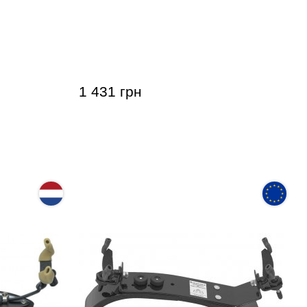
onans
Мостик для скрипки Resonans
Low
Violin Shoulder Rest 4/4 Low
1 431 грн