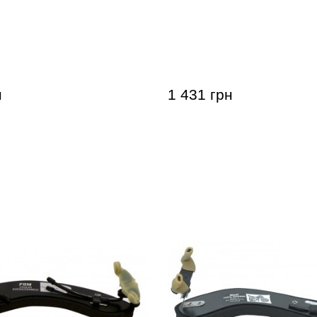
я скрипки Resonans
Мостик для скрипки Res
ulder Rest 3/4 Low
Violin Shoulder Rest 1/2 
н
1 431 грн