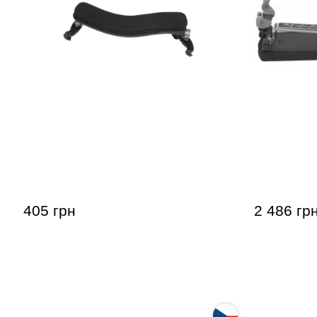
Мостик для скрипки Saga A. Breton
Мостик дл
VP-70K Standard Violin Shoulder
Shoulder R
Rest 4/4 – 3/4
405 грн
2 486 гр