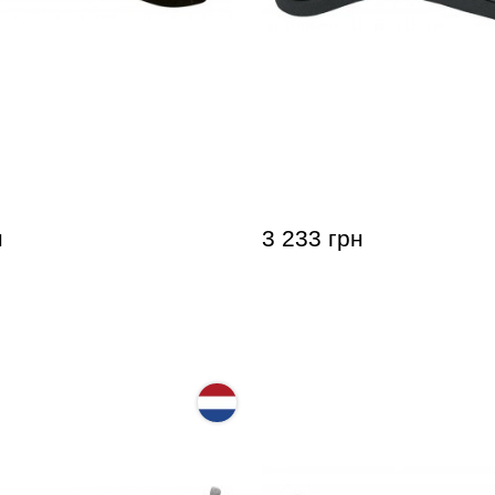
я скрипки GEWA FOM 1/2
Мостик для альта Wolf Fo
Secondo
н
3 233 грн