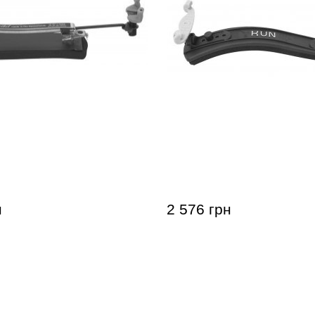
я скрипки/альта Wolf
Мостик для скрипки Kun 
est Super Flexible
Rest Standard 4/4
н
2 576 грн