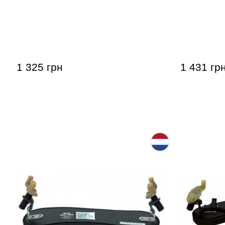
Мостик для скрипки/альта GEWA
Мостик дл
4/4 - 1/2
Violin Sho
1 325 грн
1 431 гр