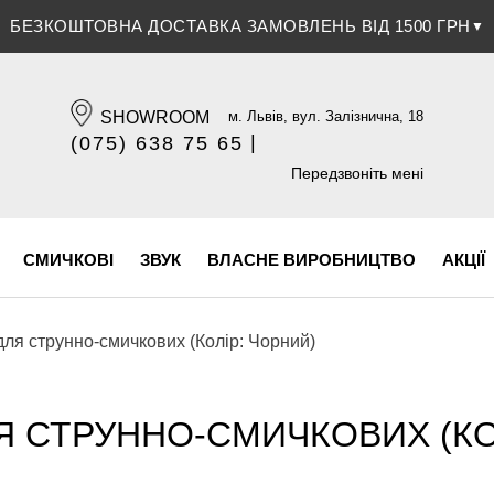
ЗНИЖКА 5% ПРИ ОПЛАТІ БАНКІВСЬКОЮ КАРТКОЮ
▼
SHOWROOM
м. Львів, вул. Залізнична, 18
|
(075) 638 75 65
(096) 609 84 32
Передзвоніть мені
СМИЧКОВІ
ЗВУК
ВЛАСНЕ ВИРОБНИЦТВО
АКЦІЇ
для струнно-смичкових (Колір: Чорний)
 СТРУННО-СМИЧКОВИХ (КО