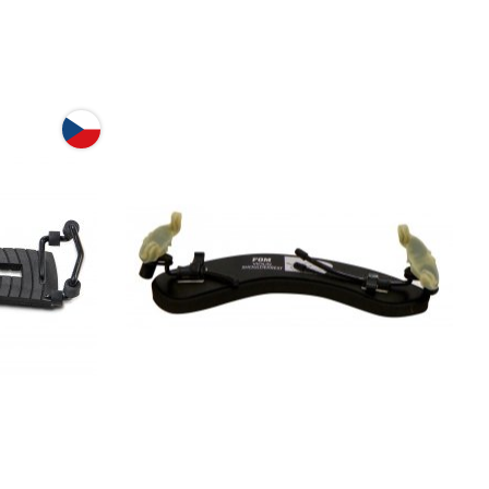
A Efel
Мостик для скрипки GEWA FOM
4/4-3/4