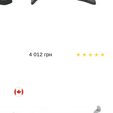
rte
Мостик для скрипки Bonmusica
Violin Shoulder Rest 4/4
4 012 грн