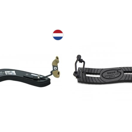
я скрипки Wolf Secondo
Мостик для скрипки GEW
4 - 3/4
Shoulder Rest 4/4 - 3/4