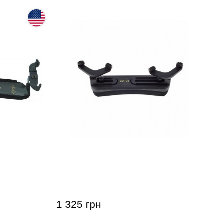
onans
Мостик для скрипки GEWA 4/4- 3/4
Medium
1 325 грн