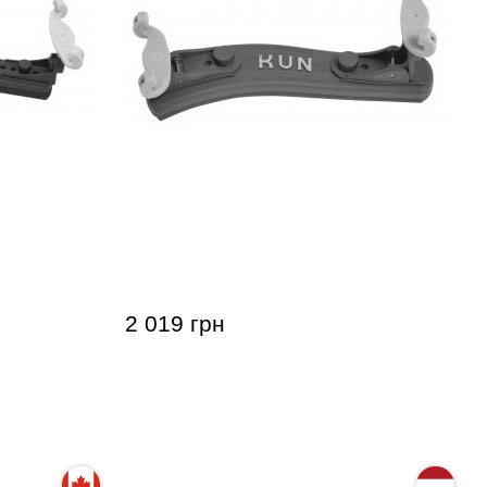
Shoulder
Мостик для скрипки Kun Shoulder
Rest Collapsible Mini 1/4 - 1/16
2 019 грн