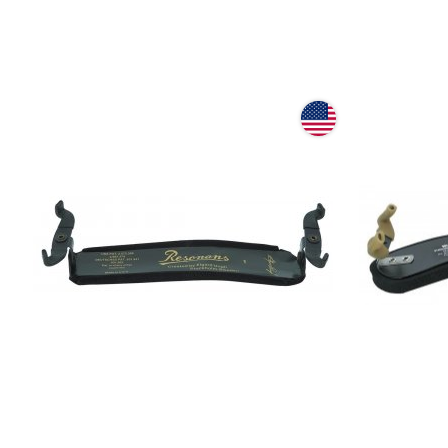
Мостик для скрипки Resonans
Мостик дл
Violin Shoulder Rest 4/4 Medium
Standard 4/