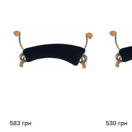
Мостик для скрипки GEWApure
Мостик дл
Shoulder Rest Comfort 4/4 - 3/4
Shoulder R
583 грн
530 грн