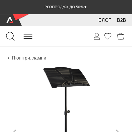
РОЗПРОДАЖ ДО 50%
▼
БЛОГ
B2B
Духові
Мідні
Аксесуари
Пюпітри, лампи