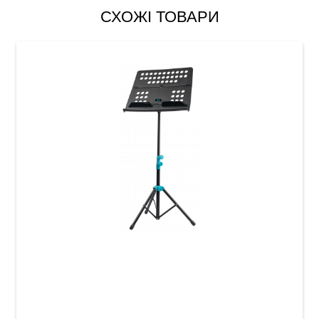
СХОЖІ ТОВАРИ
Пюпітр Guitto GSS-01 (з чохлом)