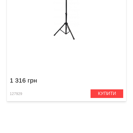
Пюпітр Guitto GSS-04 (з чохлом)
1 316 грн
КУПИТИ
127929