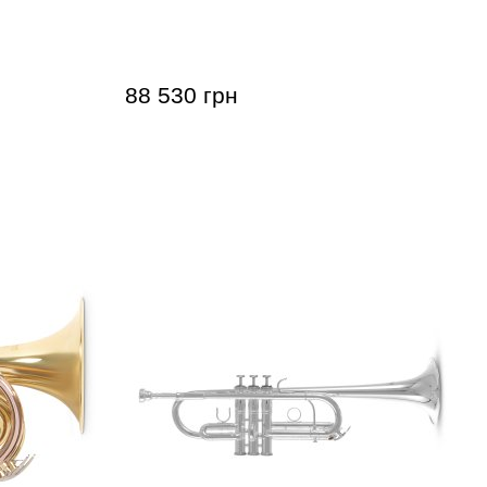
enson PT-
Труба Bach VBS1S Limited Edition
(Bb)
88 530 грн