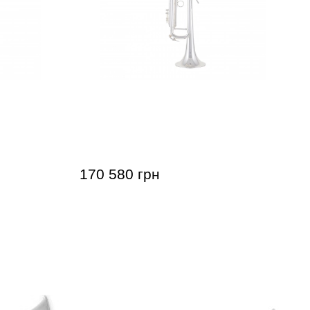
rius (Bb)
Труба Bach 180S37G Stradivarius
(Bb)
170 580 грн