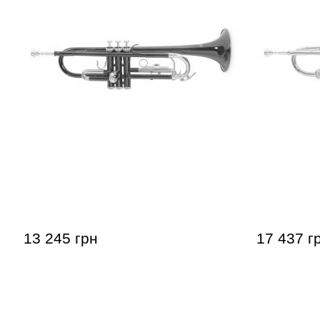
Труба Roy Benson TR-101R Bb-
Труба Roy
Trumpet
Trumpet
13 245 грн
17 437 г