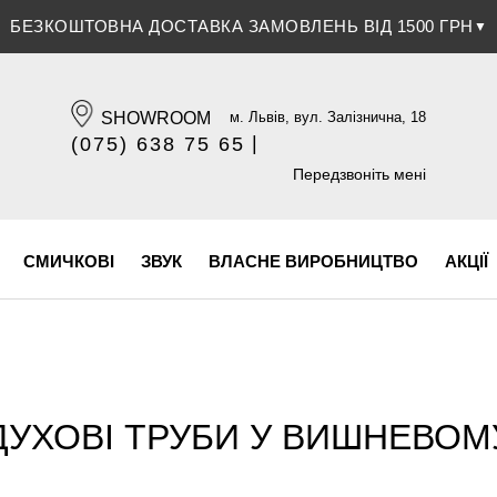
ЗНИЖКА 5% ПРИ ОПЛАТІ БАНКІВСЬКОЮ КАРТКОЮ
▼
SHOWROOM
м. Львів, вул. Залізнична, 18
|
(075) 638 75 65
(096) 609 84 32
Передзвоніть мені
СМИЧКОВІ
ЗВУК
ВЛАСНЕ ВИРОБНИЦТВО
АКЦІЇ
ДУХОВІ ТРУБИ У ВИШНЕВОМ