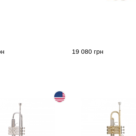
 Benson TR-403S Bb-
Кишенькова труба Roy B
302 Bb-Pocket trumpet
рн
19 080 грн