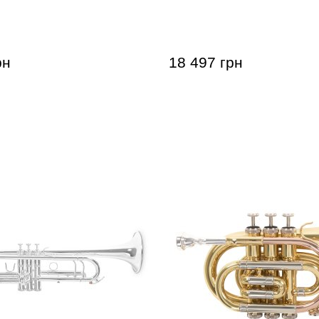
 Benson TR-202 Bb-
Кишенькова труба Roy B
101 Bb-Pocket trumpet
рн
18 497 грн