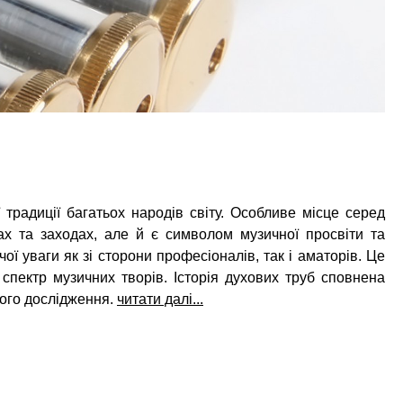
 традиції багатьох народів світу. Особливе місце серед
х та заходах, але й є символом музичної просвіти та
ї уваги як зі сторони професіоналів, так і аматорів. Це
пектр музичних творів. Історія духових труб сповнена
кого дослідження.
читати далі...