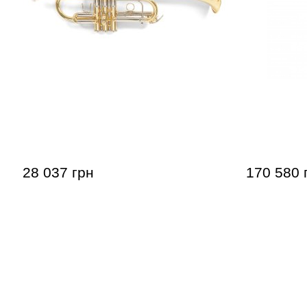
Труба Roy Benson TR-402C C-
Труба Bach
Trumpet
28 037 грн
170 580 