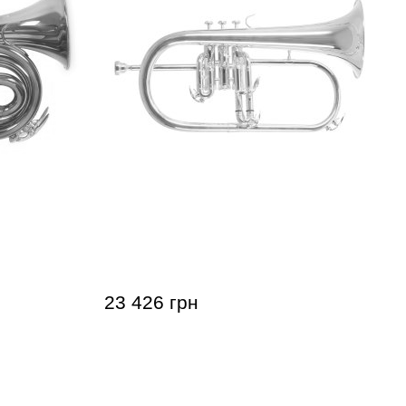
enson PT-
Флюгельгорн Roy Benson FH-302S
Bb-Flugelhorn
23 426 грн