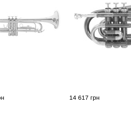
 Benson TR-101 Bb-
Кишенькова труба Roy B
101E Bb-Pocket trumpet
рн
14 617 грн