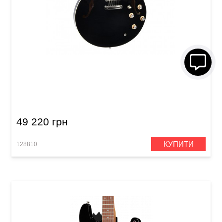
Електрогітара напівакустична Sigma HBA-
102P-BK (з м'яким кейсом)
49 220 грн
КУПИТИ
128810