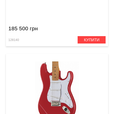
Електрогітара Mayones Aquila Cardinal 6
Antique Black Matt Adam Christianson
Signature (AQ2210224)
185 500 грн
КУПИТИ
128140