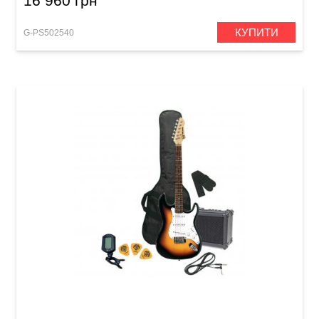
16 960 грн
КУПИТИ
G-PS502540
Електрогітарний комплект GEWApure RC-100