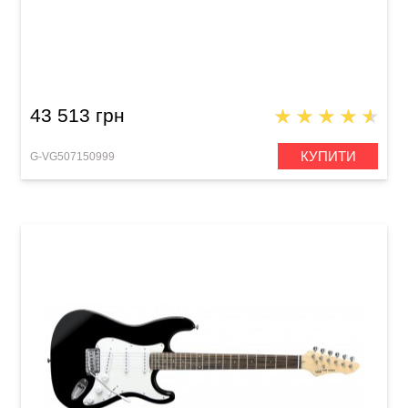
Електрогітара VGS Road Cruiser VST-110 Pro,
Tobacco Burst Relic
43 513 грн
КУПИТИ
G-VG507150999