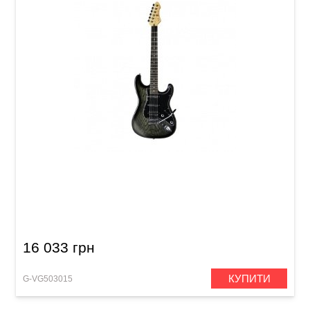
Електрогітара VGS Road Cruiser Select VST-
110 Faded Black
16 033 грн
КУПИТИ
G-VG503015