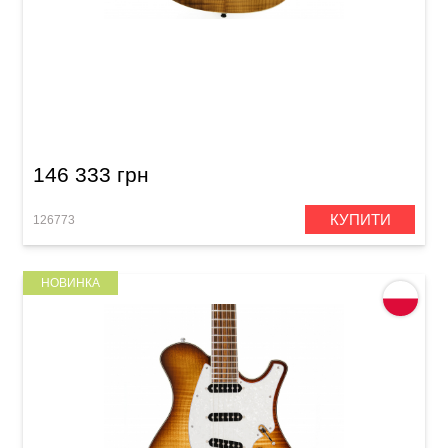
Електрогітара Mayones Setius 6 Trans Natural
Satin Flamed Maple / Sapele T-NAT-S T.E.W.
(SF2008194)
146 333 грн
КУПИТИ
126773
НОВИНКА