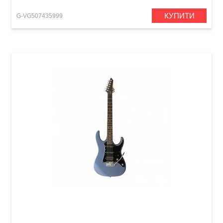
КУПИТИ
G-VG507435999
Електрогітара VGS Soulmaster Select VSM-110