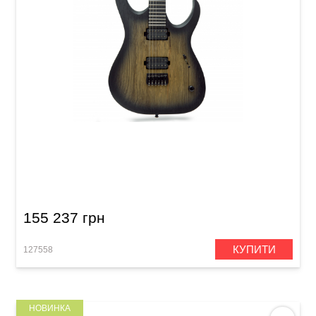
Електрогітара Mayones Duvell 6 Trans Natural
Black Burst Matt Black Limba (DF2103396)
155 237 грн
КУПИТИ
127558
НОВИНКА