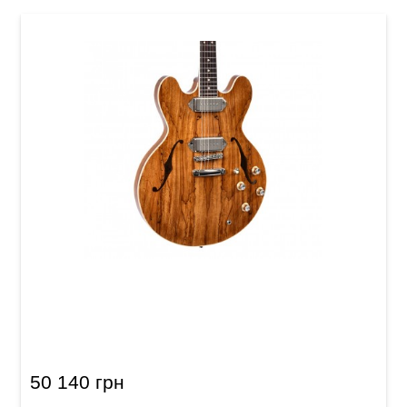
Електрогітара напівакустична Sigma HBSA-
102P-AN (з м'яким кейсом)
50 140 грн