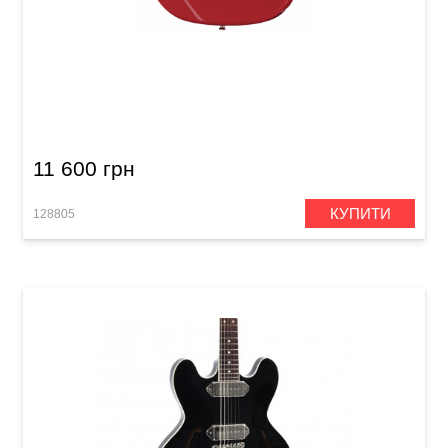
Електрогітара Harley Benton ST-62CC MN
Dakota Red
11 600 грн
КУПИТИ
128805