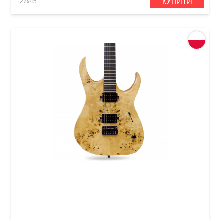
КУПИТИ
127945
Електрогітара Mayones Duvell Elite 6 Trans
Natural Matt Eye Poplar 3A/Mahogany Khaya
(DF2304384)