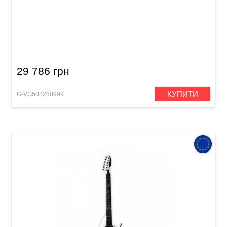
Електрогітара VGS Soulmaster VSM-120 Select
Evertune
29 786 грн
КУПИТИ
G-VG503280999