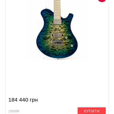
Електрогітара Mayones Legend 6 V22 Trans
Aquamarine + 2 Tone Burst Quilted Maple
4A/Birdseye Maple (LT61610067)
184 440 грн
КУПИТИ
125208