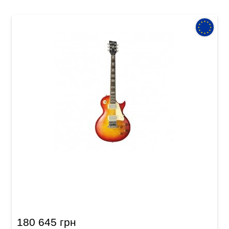
Електрогітара VGS Eruption Pro Evertune
Faded Cherry
180 645 грн