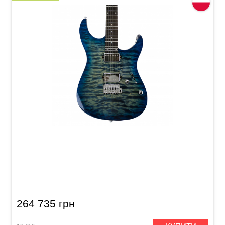
Електрогітара Mayones Aquila Elite S 6 Lagoon
Burst Gloss Quilted Maple 4A / Swamp Ash
T.E.W. T-2BLU-B-G (AQ2303284)
264 735 грн