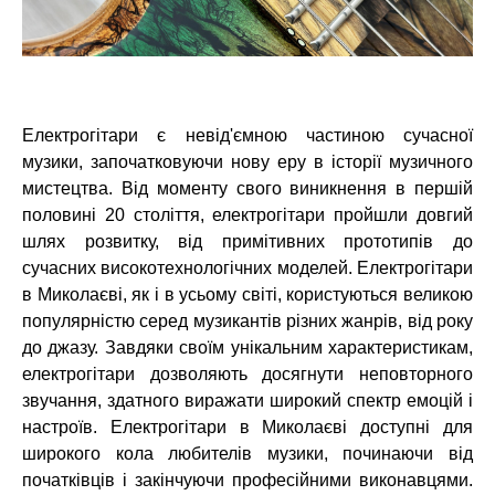
Електрогітари є невід'ємною частиною сучасної
музики, започатковуючи нову еру в історії музичного
мистецтва. Від моменту свого виникнення в першій
половині 20 століття, електрогітари пройшли довгий
шлях розвитку, від примітивних прототипів до
сучасних високотехнологічних моделей. Електрогітари
в Миколаєві, як і в усьому світі, користуються великою
популярністю серед музикантів різних жанрів, від року
до джазу. Завдяки своїм унікальним характеристикам,
електрогітари дозволяють досягнути неповторного
звучання, здатного виражати широкий спектр емоцій і
настроїв. Електрогітари в Миколаєві доступні для
широкого кола любителів музики, починаючи від
початківців і закінчуючи професійними виконавцями.