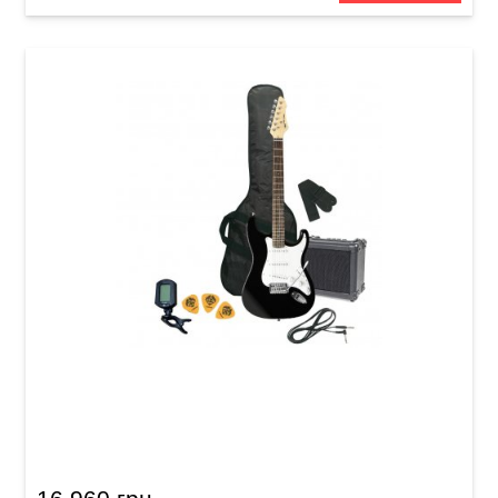
Електрогітарний комплект GEWApure RC-100
Guitar Pack Black