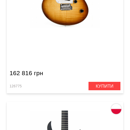
Електрогітара Mayones Legend 6 V22 2-Tone
Sunburst Flamed Maple / Alder T-2TSUN-B-G
(LT2008017)
162 816 грн
КУПИТИ
126775