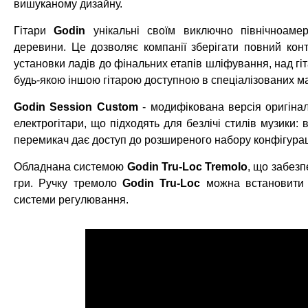
вишуканому дизайну.
Гітари
Godin
унікальні своїм виключно північноам
деревини. Це дозволяє компанії зберігати повний конт
установки ладів до фінальних етапів шліфування, над г
будь-якою іншою гітарою доступною в спеціалізованих м
Godin Session Custom
- модифікована версія оригінал
електрогітари, що підходять для безлічі стилів музики: 
перемикач дає доступ до розширеного набору конфігураці
Обладнана системою
Godin Tru-Loc Tremolo
, що забезп
гри. Ручку тремоло
Godin Tru-Loc
можна встановити в
системи регулювання.