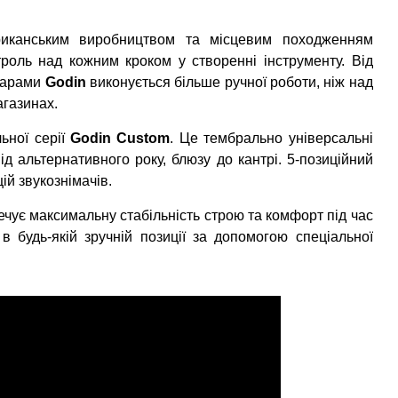
ериканським виробництвом та місцевим походженням
роль над кожним кроком у створенні інструменту. Від
ітарами
Godin
виконується більше ручної роботи, ніж над
агазинах.
ьної серії
Godin Custom
. Це тембрально універсальні
від альтернативного року, блюзу до кантрі. 5-позиційний
й звукознімачів.
ечує максимальну стабільність строю та комфорт під час
 будь-якій зручній позиції за допомогою спеціальної