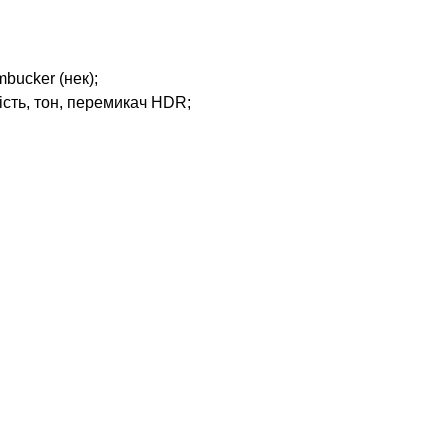
bucker (нек);
ність, тон, перемикач HDR;