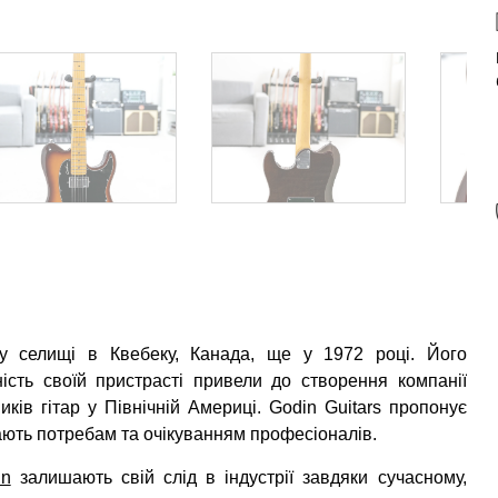
му селищі в Квебеку, Канада, ще у 1972 році. Його
аність своїй пристрасті привели до створення компанії
ків гітар у Північній Америці. Godin Guitars пропонує
дають потребам та очікуванням професіоналів.
in
залишають свій слід в індустрії завдяки сучасному,