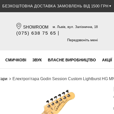
БЕЗКОШТОВНА ДОСТАВКА ЗАМОВЛЕНЬ ВІД 1500 ГРН
▼
SHOWROOM
м. Львів, вул. Залізнична, 18
|
(075) 638 75 65
(096) 609 84 32
Передзвоніть мені
СМИЧКОВІ
ЗВУК
ВЛАСНЕ ВИРОБНИЦТВО
АКЦІЇ
тари
Електрогітара Godin Session Custom Lightburst HG M