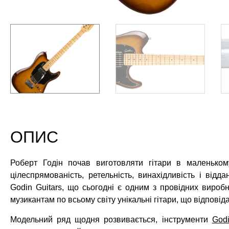
ОПИС
Роберт Годін почав виготовляти гітари в маленько
цілеспрямованість, ретельність, винахідливість і відд
Godin Guitars, що сьогодні є одним з провідних виробни
музикантам по всьому світу унікальні гітари, що відпові
Модельний ряд щодня розвивається, інструменти
God