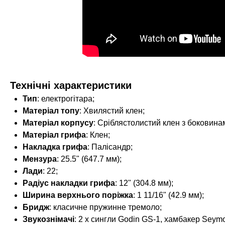
Технічні характеристики
Тип
: електрогітара;
Матеріал топу
: Хвилястий клен;
Матеріал корпусу
: Сріблястолистий клен з боковинам
Матеріал грифа
: Клен;
Накладка грифа
: Палісандр;
Мензура
: 25.5" (647.7 мм);
Лади
: 22;
Радіус накладки грифа
: 12" (304.8 мм);
Ширина верхнього поріжка
: 1 11/16" (42.9 мм);
Бридж
: класичне пружинне тремоло;
Звукознімачі
: 2 х сингли Godin GS-1, хамбакер Sey