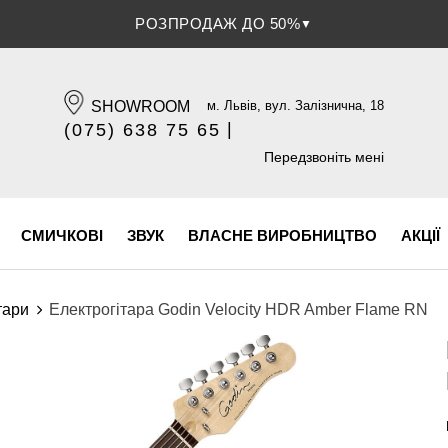
РОЗПРОДАЖ ДО 50%
▼
SHOWROOM
м. Львів, вул. Залізнична, 18
|
(075) 638 75 65
(096) 609 84 32
Передзвоніть мені
СМИЧКОВІ
ЗВУК
ВЛАСНЕ ВИРОБНИЦТВО
АКЦІЇ
тари
Електрогітара Godin Velocity HDR Amber Flame RN