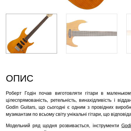
ОПИС
Роберт Годін почав виготовляти гітари в маленько
цілеспрямованість, ретельність, винахідливість і відд
Godin Guitars, що сьогодні є одним з провідних виробни
музикантам по всьому світу унікальні гітари, що відпові
Модельний ряд щодня розвивається, інструменти
God