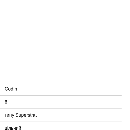
Godin
6
типу Superstrat
цільний