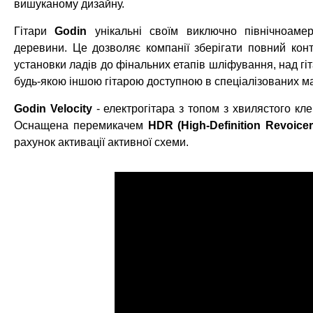
вишуканому дизайну.
Гітари
Godin
унікальні своїм виключно північноам
деревини. Це дозволяє компанії зберігати повний конт
установки ладів до фінальних етапів шліфування, над г
будь-якою іншою гітарою доступною в спеціалізованих м
Godin Velocity
- електрогітара з топом з хвилястого кл
Оснащена перемикачем
HDR (High-Definition Revoicer
рахунок активації активної схеми.