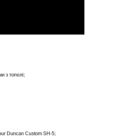
и з тополі;
mour Duncan Custom SH-5;