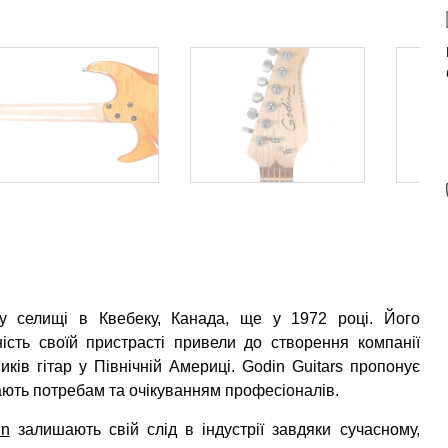
му селищі в Квебеку, Канада, ще у 1972 році. Його
аність своїй пристрасті привели до створення компанії
ків гітар у Північній Америці. Godin Guitars пропонує
дають потребам та очікуванням професіоналів.
in
залишають свій слід в індустрії завдяки сучасному,