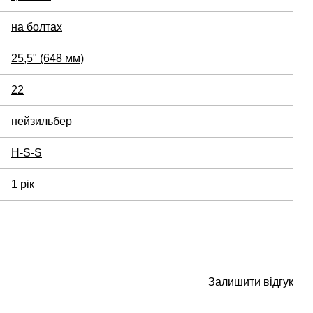
на болтах
25,5" (648 мм)
22
нейзильбер
H-S-S
1 рік
Залишити відгук