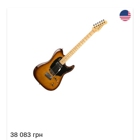
Електрогітара Godin Session Custom
Lightburst HG MN
38 083 грн