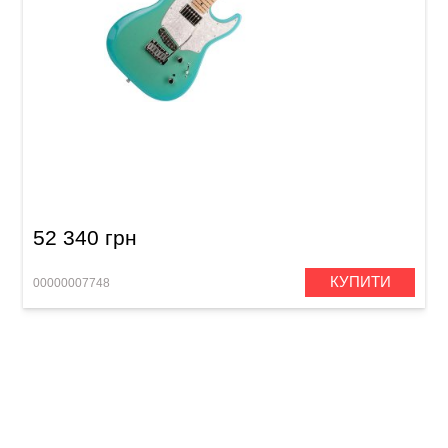
Електрогітара Godin Session Custom 59
Limited Coral Blue HG MN
52 340 грн
КУПИТИ
00000007748