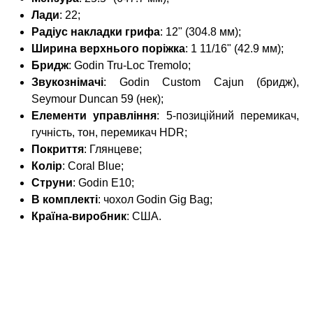
Лади
: 22;
Радіус накладки грифа
: 12" (304.8 мм);
Ширина верхнього поріжка
: 1 11/16" (42.9 мм);
Бридж
: Godin Tru-Loc Tremolo;
Звукознімачі
: Godin Custom Cajun (бридж),
Seymour Duncan 59 (нек);
Елементи управління
: 5-позиційний перемикач,
гучність, тон, перемикач HDR;
Покриття
: Глянцеве;
Колір
: Coral Blue;
Струни
: Godin E10;
В комплекті
: чохол Godin Gig Bag;
Країна-виробник
: США.