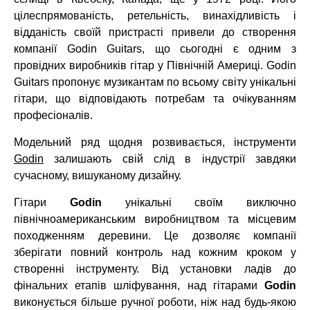
цілеспрямованість, ретельність, винахідливість і
відданість своїй пристрасті привели до створення
компанії Godin Guitars, що сьогодні є одним з
провідних виробників гітар у Північній Америці. Godin
Guitars пропонує музикантам по всьому світу унікальні
гітари, що відповідають потребам та очікуванням
професіоналів.
Модельний ряд щодня розвивається, інструменти
Godin
залишають свій слід в індустрії завдяки
сучасному, вишуканому дизайну.
Гітари
Godin
унікальні своїм виключно
північноамериканським виробництвом та місцевим
походженням деревини. Це дозволяє компанії
зберігати повний контроль над кожним кроком у
створенні інструменту. Від установки ладів до
фінальних етапів шліфування, над гітарами
Godin
виконується більше ручної роботи, ніж над будь-якою