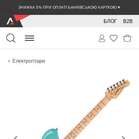
ЗНИЖКА 5% ПРИ ОПЛАТІ БАНКІВСЬКОЮ КАРТКОЮ
▼
БЛОГ
B2B
Гітари
Електро інструменти
Інструменти
Електрогітари