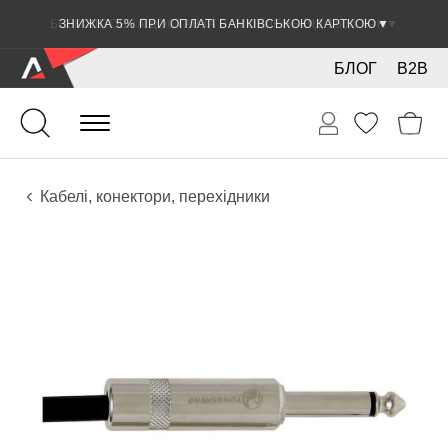
ЗНИЖКА 5% ПРИ ОПЛАТІ БАНКІВСЬКОЮ КАРТКОЮ
▼
БЛОГ
B2B
Гітари
Електро інструменти
Звукове обладнання
Кабелі, конектори, перехідники