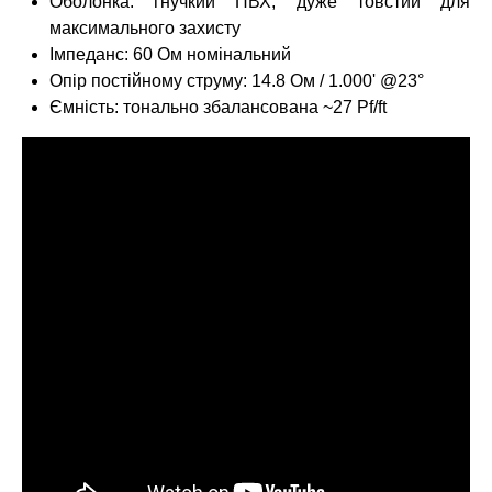
Оболонка: гнучкий ПВХ, дуже товстий для
максимального захисту
Імпеданс: 60 Ом номінальний
Опір постійному струму: 14.8 Ом / 1.000' @23°
Ємність: тонально збалансована ~27 Pf/ft