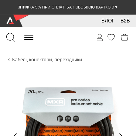
ЗНИЖКА 5% ПРИ ОПЛАТІ БАНКІВСЬКОЮ КАРТКОЮ
▼
БЛОГ
B2B
Гітари
Електро інструменти
Звукове обладнання
Кабелі, конектори, перехідники