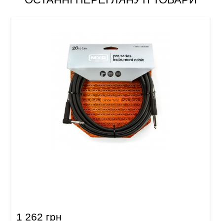
Кабель інструментальний MXR Pro DCIX20R
(Jack 6,3 мм/Jack 6,3 мм (кутовий), 6 м)
1 262 грн