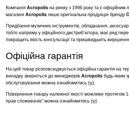
Компанія
Acropolis
на ринку з 1996 року та є офіційним
магазині
Acropolis
лише оригінальна продукція бренду
O
Придбання музичних інструментів, обладнання, аксесуарі
тобто напряму у офіційного дистриб’ютора, має ряд пере
покращить якість консультації та пришвидшить вирішенн
Офіційна гарантія
На цей товар розповсюджується офіційна гарантія на те
випадку зверніться до менеджерів
Acropolis
будь-яким з
обслуговування можна ознайомитись
тут
.
Повернення товару належної якості можливе протягом 14
прав споживачів” можна ознайомитись
тут
.