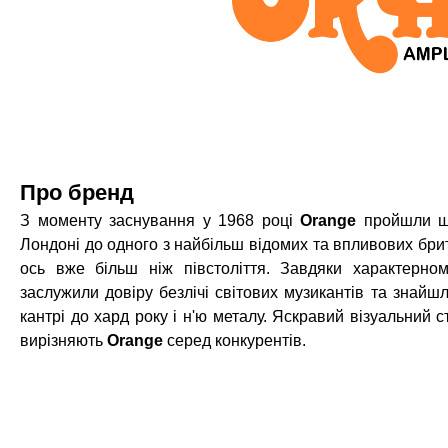
Про бренд
З моменту заснування у 1968 році
Orange
пройшли шл
Лондоні до одного з
найбільш відомих та впливових брит
ось вже більш ніж півстоліття.
Завдяки характерном
заслужили довіру безлічі світових музикантів та знайшли
кантрі до хард року і н'ю металу. Яскравий візуальний с
вирізняють
Orange
серед конкурентів.