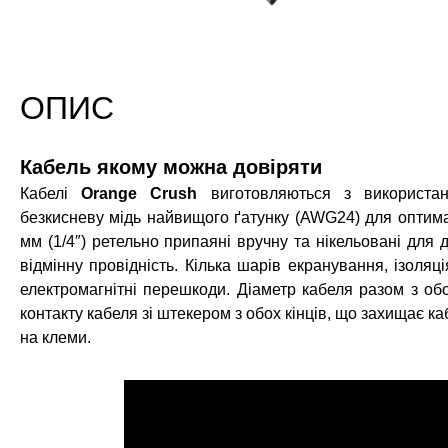
ОПИС
Кабель якому можна довіряти
Кабелі
Orange Crush
виготовляються з використан
безкисневу мідь найвищого ґатунку (AWG24) для оптималь
мм (1/4″) ретельно припаяні вручну та нікельовані для д
відмінну провідність. Кілька шарів екранування, ізоля
електромагнітні перешкоди. Діаметр кабеля разом з об
контакту кабеля зі штекером з обох кінців, що захищає 
на клеми.