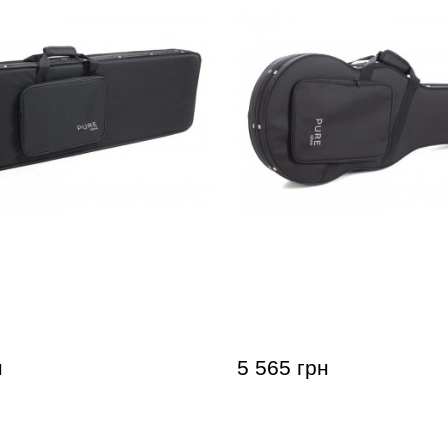
ас-гітари GEWA FX Light
Кейс для електрогітари
tcase (універсальний)
Light Weight Softcase (Le
н
5 565 грн