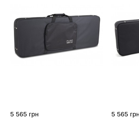
Кейс для електрогітари GEWA FX
Кейс для б
Light Weight Softcase
Weight Sof
(універсальний)
5 565 грн
5 565 гр