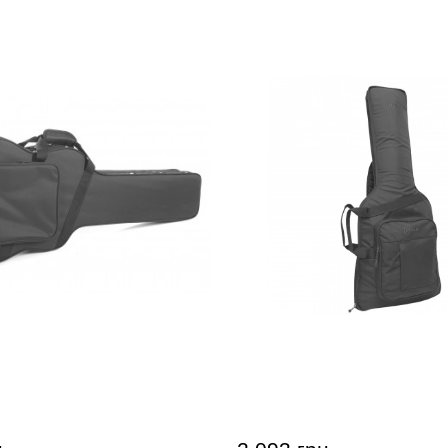
електрогітари GEWA FX
Чохол для електрогітари
t Softcase (Strat)
АЕГ-30