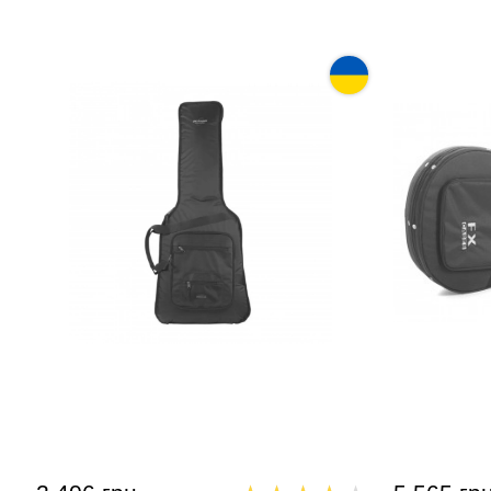
Чохол для електрогітари Acropolis
Кейс для 
АЕГ-30Н
Light Weigh