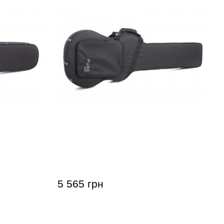
 GEWA FX
Кейс для бас-гітари GEWA FX Light
s Paul)
Weight Softcase (P-Bass)
5 565 грн