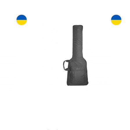
 Renesans
Чохол для бас-гітари Renesans
АЕГ-30б