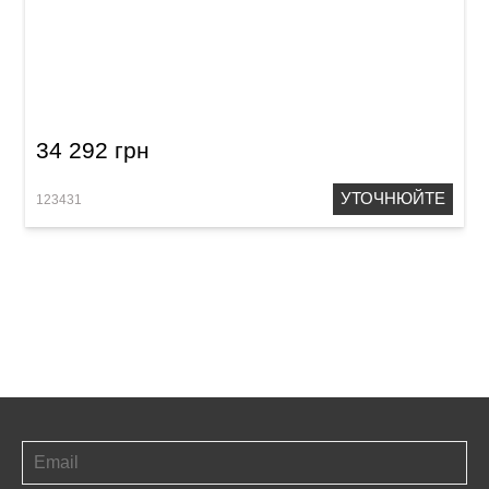
Електронні барабани Medeli DD650RX
34 292 грн
УТОЧНЮЙТЕ
123431