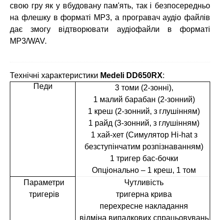
свою гру як у вбудовану пам'ять, так і безпосередньо
на флешку в форматі MP3, а програвач аудіо файлів
дає змогу відтворювати аудіофайли в форматі
MP3/WAV.
Технічні характеристики
Medeli DD650RX
:
Педи
3 томи (2-зонні),
1 малий барабан (2-зонний)
1 креш (2-зонний, з глушінням)
1 райд (3-зонний, з глушінням)
1 хай-хет (Симулятор Hi-hat з
безступінчатим розпізнаванням)
1 тригер бас-бочки
Опціонально – 1 креш,
1 том
Параметри
Чутливість
тригерів
тригерна крива
перехресне накладання
відміна випадкових спрацьовувань