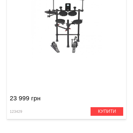
Електронні барабани Medeli DD620BX
23 999 грн
КУПИТИ
123429