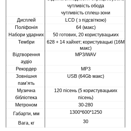
чутливість обода
чутливість сплеш-зони
Дисплей
LCD
( з підсвіткою)
Поліфонія
64
(
макс)
Набори ударних
50 готових, 20 користувацьких
Тембри
628 + 14 хайхет; користувацькі (16
M
макс)
Відтворення
MP3
/
WAV
аудіо
Рекордер
MP3
Зовнішня
USB (64Gb
макс)
пам’ять
Музична
120 пісень (5 користувацьких
бібліотека
пісень)
Метроном
30-280
1300*600*1250
Габарти, мм
30
Вага, кг