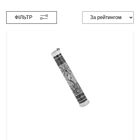
ФІЛЬТР
Ефект дощу Meinl RS1BK-S Wood 16" Black