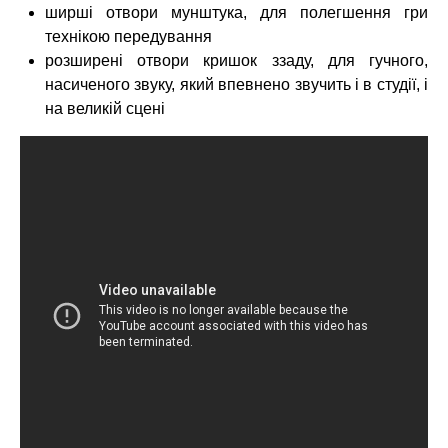
ширші отвори мунштука, для полегшення гри
технікою передування
розширені отвори кришок ззаду, для гучного,
насиченого звуку, який впевнено звучить і в студії, і
на великій сцені