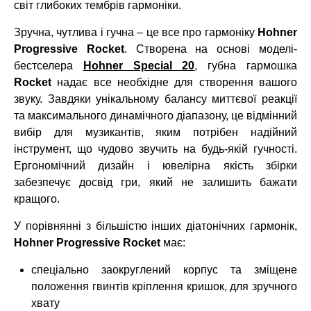
світ глибоких тембрів гармоніки.
Зручна, чутлива і гучна – це все про гармоніку
Hohner
Progressive Rocket
. Створена на основі моделі-
бестселера
Hohner Special 20
, губна гармошка
Rocket
надає все необхідне для створення вашого
звуку. Завдяки унікальному балансу миттєвої реакції
та максимального динамічного діапазону, це відмінний
вибір для музикантів, яким потрібен надійний
інструмент, що чудово звучить на будь-якій гучності.
Ергономічний дизайн і ювелірна якість збірки
забезпечує досвід гри, який не залишить бажати
кращого.
У порівнянні з більшістю інших діатонічних гармонік,
Hohner Progressive Rocket
має:
спеціально заокруглений корпус та зміщене
положення гвинтів кріплення кришок, для зручного
хвату