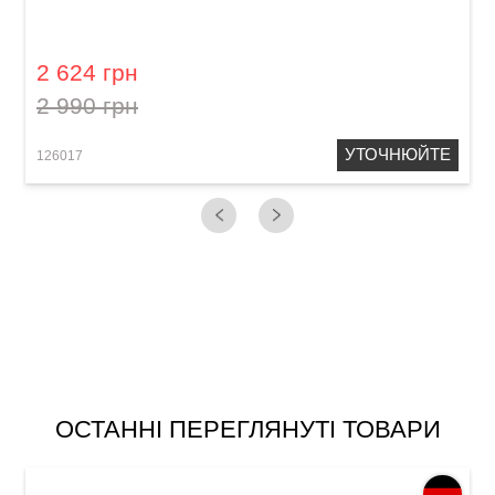
Губна гармошка Hohner MS Pro Harp
M564016X C-major
2 624 грн
2 990 грн
УТОЧНЮЙТЕ
126017
1
ОСТАННІ ПЕРЕГЛЯНУТІ ТОВАРИ