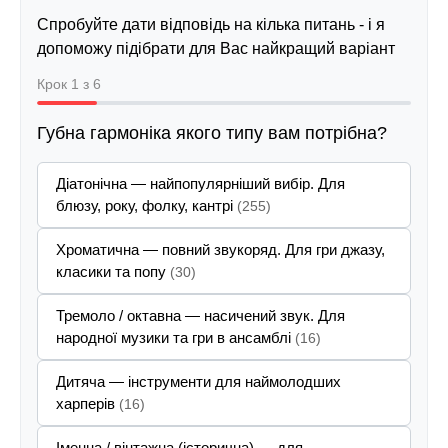
Спробуйте дати відповідь на кілька питань - і я
допоможу підібрати для Вас найкращий варіант
Крок 1 з 6
Губна гармоніка якого типу вам потрібна?
Діатонічна — найпопулярніший вибір. Для
блюзу, року, фолку, кантрі
(255)
Хроматична — повний звукоряд. Для гри джазу,
класики та попу
(30)
Тремоло / октавна — насичений звук. Для
народної музики та гри в ансамблі
(16)
Дитяча — інструменти для наймолодших
харперів
(16)
Іменна / вінтажна (історична) — для