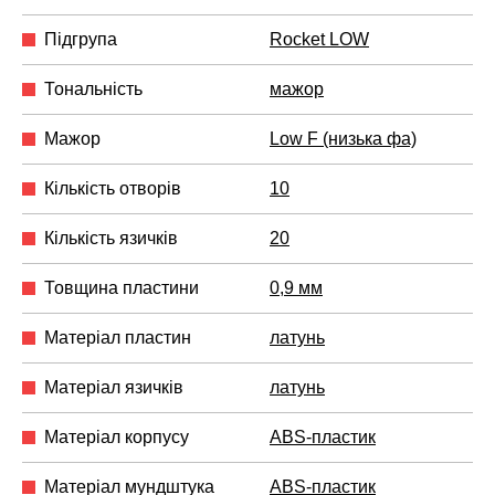
Підгрупа
Rocket LOW
Тональність
мажор
Мажор
Low F (низька фа)
Кількість отворів
10
Кількість язичків
20
Товщина пластини
0,9 мм
Матеріал пластин
латунь
Матеріал язичків
латунь
Матеріал корпусу
ABS-пластик
Матеріал мундштука
ABS-пластик