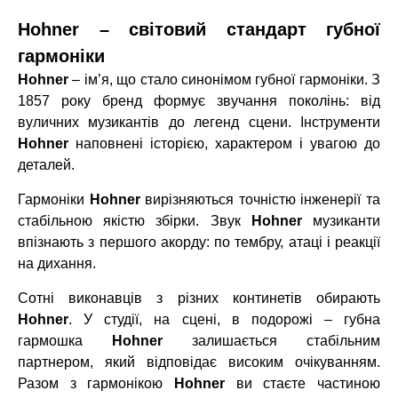
Hohner – світовий стандарт губної
гармоніки
Hohner
– ім’я, що стало синонімом губної гармоніки. З
1857 року бренд формує звучання поколінь: від
вуличних музикантів до легенд сцени. Інструменти
Hohner
наповнені історією, характером і увагою до
деталей.
Гармоніки
Hohner
вирізняються точністю інженерії та
стабільною якістю збірки. Звук
Hohner
музиканти
впізнають з першого акорду: по тембру, атаці і реакції
на дихання.
Сотні виконавців з різних континетів обирають
Hohner
. У студії, на сцені, в подорожі – губна
гармошка
Hohner
залишається стабільним
партнером, який відповідає високим очікуванням.
Разом з гармонікою
Hohner
ви стаєте частиною