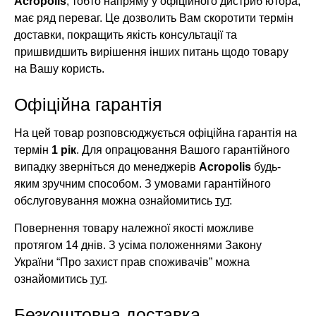
Acropolis
, тобто напряму у офіційного дистриб’ютора,
має ряд переваг. Це дозволить Вам скоротити термін
доставки, покращить якість консультації та
пришвидшить вирішення інших питань щодо товару
на Вашу користь.
Офіційна гарантія
На цей товар розповсюджується офіційна гарантія на
термін
1 рік
. Для опрацювання Вашого гарантійного
випадку зверніться до менеджерів
Acropolis
будь-
яким зручним способом. З умовами гарантійного
обслуговування можна ознайомитись
тут
.
Повернення товару належної якості можливе
протягом 14 днів. З усіма положеннями Закону
України “Про захист прав споживачів” можна
ознайомитись
тут
.
Безкоштовна доставка