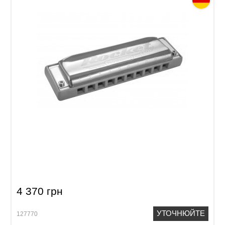
Губна гармошка Hohner Progressive Rocket
LOW M201616X Low F-major
4 370 грн
УТОЧНЮЙТЕ
127770