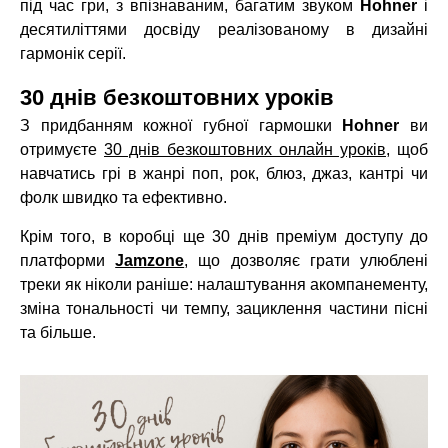
під час гри, з впізнаваним, багатим звуком
Hohner
і
десятиліттями досвіду реалізованому в дизайні
гармонік серії.
30 днів безкоштовних уроків
З придбанням кожної губної гармошки
Hohner
ви
отримуєте
30 днів безкоштовних онлайн уроків
, щоб
навчатись грі в жанрі поп, рок, блюз, джаз, кантрі чи
фолк швидко та ефективно.
Крім того, в коробці ще 30 днів преміум доступу до
платформи
Jamzone
, що дозволяє грати улюблені
треки як ніколи раніше: налаштування акомпанементу,
зміна тональності чи темпу, зациклення частини пісні
та більше.