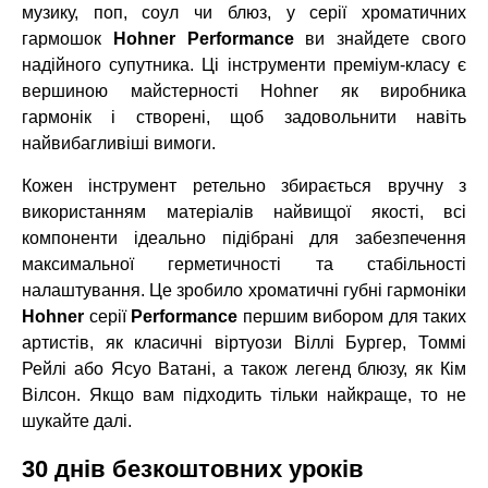
музику, поп, соул чи блюз, у серії хроматичних
гармошок
Hohner Performance
ви знайдете свого
надійного супутника. Ці інструменти преміум-класу є
вершиною майстерності Hohner як виробника
гармонік і створені, щоб задовольнити навіть
найвибагливіші вимоги.
Кожен інструмент ретельно збирається вручну з
використанням матеріалів найвищої якості, всі
компоненти ідеально підібрані для забезпечення
максимальної герметичності та стабільності
налаштування. Це зробило хроматичні губні гармоніки
Hohner
серії
Performance
першим вибором для таких
артистів, як класичні віртуози Віллі Бургер, Томмі
Рейлі або Ясуо Ватані, а також легенд блюзу, як Кім
Вілсон. Якщо вам підходить тільки найкраще, то не
шукайте далі.
30 днів безкоштовних уроків