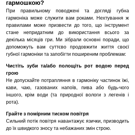
гармошкою?
При правильному поводжені та догляді губна
гармоніка може служити вам роками. Нехтування ж
правилами може призвести до того, що інструмент
стане непридатним до використання всього за
декілька місяців гри. Ми зібрали основні поради, що
допоможуть вам суттєво продовжити життя своєї
губної гармоніки та запобігти поширеним проблемам:
Чистіть зуби та/або полощіть рот водою перед
грою
Не допускайте потрапляння в гармоніку частинок їжі,
кави, чаю, газованих напоїв, пива або будь-чого
іншого, крім води (та природної вологи з легенів і
рота).
Грайте з помірним тиском повітря
Сильний потік повітря навантажує язички, призводить
до їх швидкого зносу та небажаних змін строю.