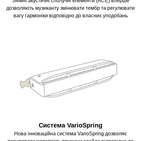
Знімні акустичні сполучні елементи (АСЕ) вперше
дозволяють музиканту змінювати тембр та регулювати
вагу гармоніки відповідно до власних уподобань
Система VarioSpring
Нова інноваційна система VarioSpring дозволяє