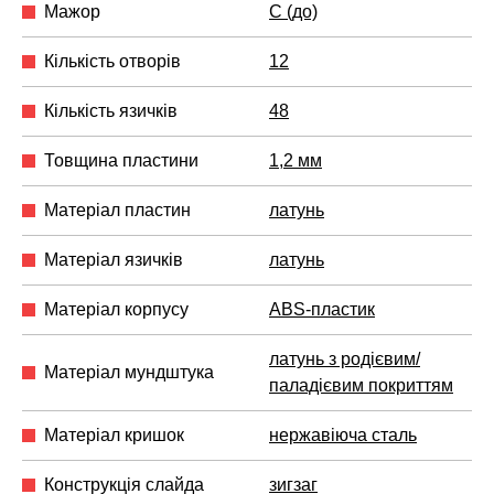
Мажор
C (до)
Кількість отворів
12
Кількість язичків
48
Товщина пластини
1,2 мм
Матеріал пластин
латунь
Матеріал язичків
латунь
Матеріал корпусу
ABS-пластик
латунь з родієвим/
Матеріал мундштука
паладієвим покриттям
Матеріал кришок
нержавіюча сталь
Конструкція слайда
зигзаг