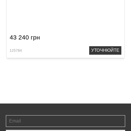
Губна гармошка Hohner Performance ACE 48
M754801 C-major
43 240 грн
УТОЧНЮЙТЕ
125784