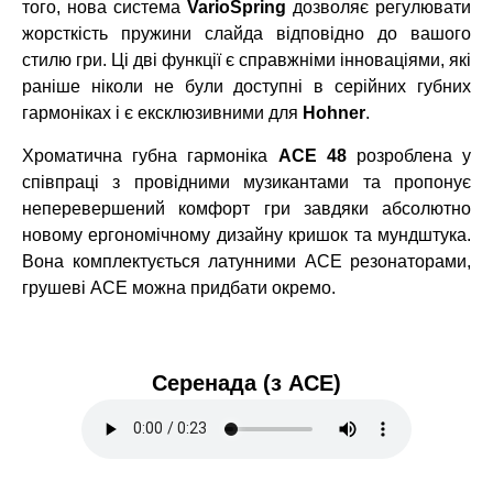
того, нова система
VarioSpring
дозволяє регулювати
жорсткість пружини слайда відповідно до вашого
стилю гри. Ці дві функції є справжніми інноваціями, які
раніше ніколи не були доступні в серійних губних
гармоніках і є ексклюзивними для
Hohner
.
Хроматична губна гармоніка
ACE 48
розроблена у
співпраці з провідними музикантами та пропонує
неперевершений комфорт гри завдяки абсолютно
новому ергономічному дизайну кришок та мундштука.
Вона комплектується латунними ACE резонаторами,
грушеві ACE можна придбати окремо.
Серенада (з ACE)