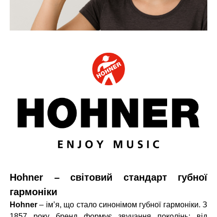
Hohner – світовий стандарт губної
гармоніки
Hohner
– ім’я, що стало синонімом губної гармоніки. З
1857 року бренд формує звучання поколінь: від