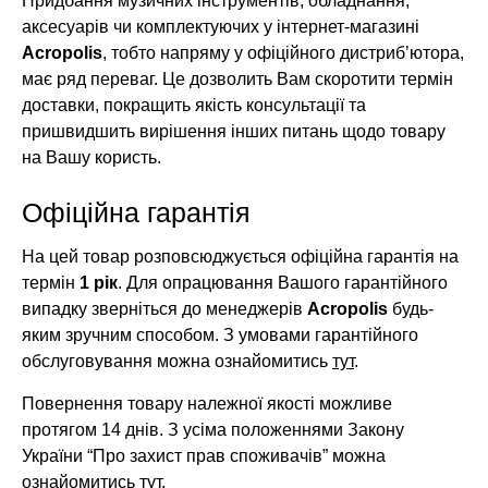
Придбання музичних інструментів, обладнання,
аксесуарів чи комплектуючих у інтернет-магазині
Acropolis
, тобто напряму у офіційного дистриб’ютора,
має ряд переваг. Це дозволить Вам скоротити термін
доставки, покращить якість консультації та
пришвидшить вирішення інших питань щодо товару
на Вашу користь.
Офіційна гарантія
На цей товар розповсюджується офіційна гарантія на
термін
1 рік
. Для опрацювання Вашого гарантійного
випадку зверніться до менеджерів
Acropolis
будь-
яким зручним способом. З умовами гарантійного
обслуговування можна ознайомитись
тут
.
Повернення товару належної якості можливе
протягом 14 днів. З усіма положеннями Закону
України “Про захист прав споживачів” можна
ознайомитись
тут
.