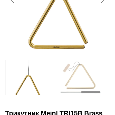
Трикутник Meinl TRI15B Brass