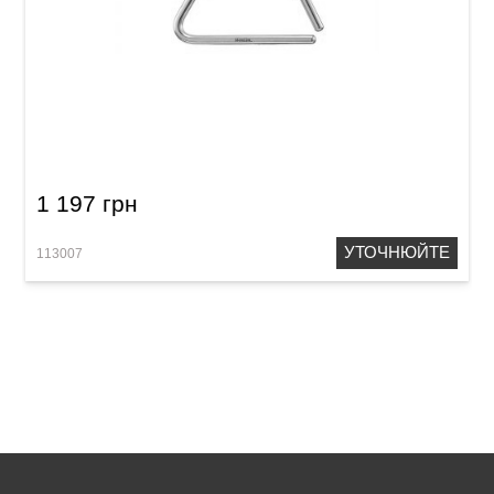
Трикутник Meinl TRI15B Brass 6"
1 197 грн
УТОЧНЮЙТЕ
113007