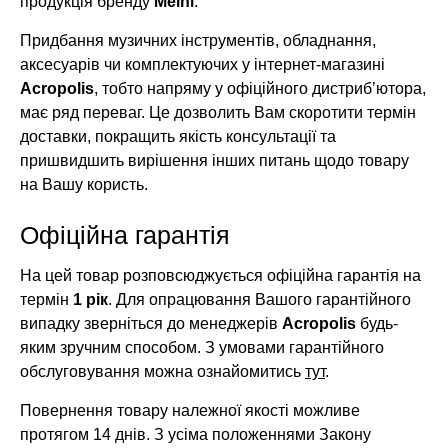
продукція бренду
Meinl
.
Придбання музичних інструментів, обладнання,
аксесуарів чи комплектуючих у інтернет-магазині
Acropolis
, тобто напряму у офіційного дистриб’ютора,
має ряд переваг. Це дозволить Вам скоротити термін
доставки, покращить якість консультації та
пришвидшить вирішення інших питань щодо товару
на Вашу користь.
Офіційна гарантія
На цей товар розповсюджується офіційна гарантія на
термін
1 рік
. Для опрацювання Вашого гарантійного
випадку зверніться до менеджерів
Acropolis
будь-
яким зручним способом. З умовами гарантійного
обслуговування можна ознайомитись
тут
.
Повернення товару належної якості можливе
протягом 14 днів. З усіма положеннями Закону