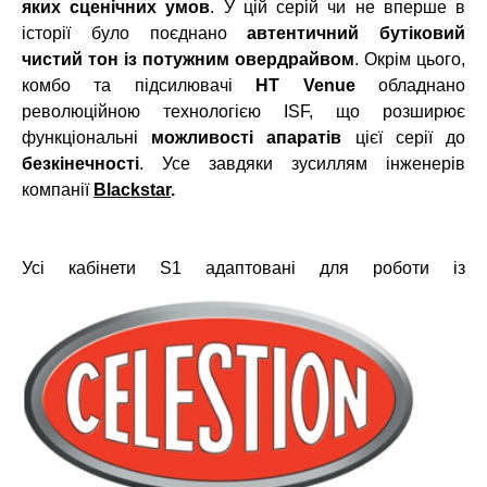
яких сценічних умов
. У цій серій чи не вперше в
історії було поєднано
автентичний бутіковий
чистий тон із потужним овердрайвом
. Окрім цього,
комбо та підсилювачі
HT Venue
обладнано
революційною технологією ISF, що розширює
функціональні
можливості апаратів
цієї серії до
безкінечності
. Усе завдяки зусиллям інженерів
компанії
Blackstar
.
Усі кабінети
S1 адаптовані для роботи із