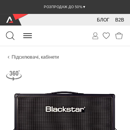
РОЗПРОДАЖ ДО 50%
▼
БЛОГ
B2B
Звук
Звукове обладнання
Підсилювачі, кабінети