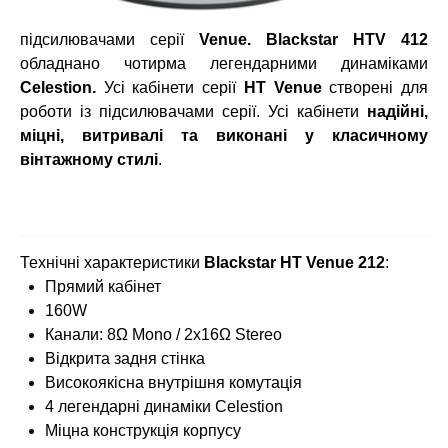
підсилювачами серії
Venue. Blackstar HTV 412
обладнано чотирма легендарними динаміками
Celestion.
Усі кабінети серії
HT Venue
створені для
роботи із підсилювачами серії. Усі кабінети
надійні,
міцні, витривалі та виконані у класичному
вінтажному стилі
.
Технічні характеристики
Blackstar НТ Venue 212
:
Прямий кабінет
160W
Канали: 8Ω Mono / 2x16Ω Stereo
Відкрита задня стінка
Високоякісна внутрішня комутація
4 легендарні динаміки Celestion
Міцна конструкція корпусу