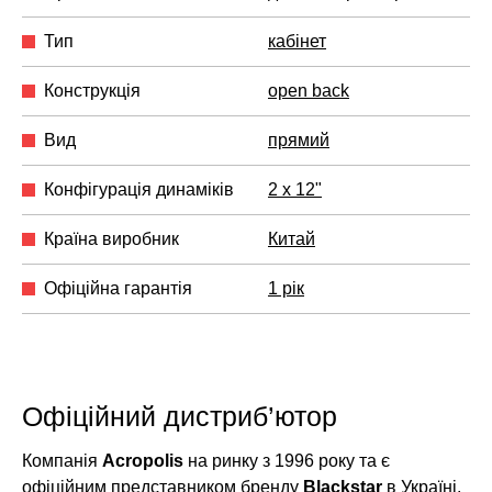
Тип
кабінет
Конструкція
open back
Вид
прямий
Конфігурація динаміків
2 x 12"
Країна виробник
Китай
Офіційна гарантія
1 рік
Офіційний дистриб’ютор
Компанія
Acropolis
на ринку з 1996 року та є
офіційним представником бренду
Blackstar
в Україні.