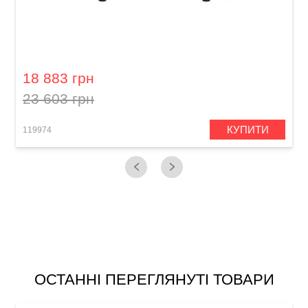
Гітарний кабінет Blackstar ID-412B
18 883 грн
23 603 грн
КУПИТИ
119974
1
ОСТАННІ ПЕРЕГЛЯНУТІ ТОВАРИ