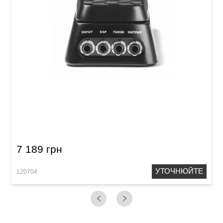
Педаль експресії Dunlop DVP3 Volume (Х)
7 189 грн
УТОЧНЮЙТЕ
120704
1