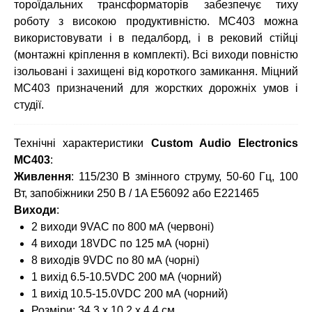
тороїдальних трансформаторів забезпечує тиху
роботу з високою продуктивністю. MC403 можна
використовувати і в педалборд, і в рековий стійці
(монтажні кріплення в комплекті). Всі виходи повністю
ізольовані і захищені від короткого замикання. Міцний
MC403 призначений для жорстких дорожніх умов і
студії.
Технічні характеристики
Custom Audio Electronics
MC403
:
Живлення
: 115/230 В змінного струму, 50-60 Гц, 100
Вт, запобіжники 250 В / 1A E56092 або E221465
Виходи
:
2 виходи 9VAC по 800 мА (червоні)
4 виходи 18VDC по 125 мА (чорні)
8 виходів 9VDC по 80 мА (чорні)
1 вихід 6.5-10.5VDC 200 мА (чорний)
1 вихід 10.5-15.0VDC 200 мА (чорний)
Розміри: 34,3 x 10,2 x 4,4 см