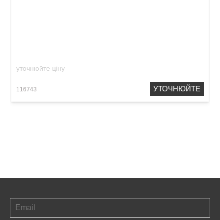
Блок живлення MXR MC403 Custom Audio
Electronics Power
уточнюйте ціну
УТОЧНЮЙТЕ
116743