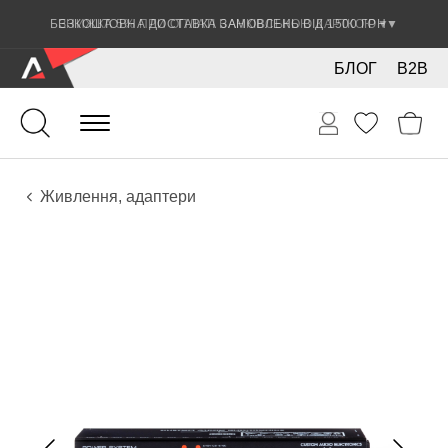
ЗНИЖКА 5% ПРИ ОПЛАТІ БАНКІВСЬКОЮ КАРТКОЮ
▼
БЛОГ
B2B
Звук
Звукове обладнання
Живлення, адаптери