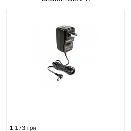
Блок живлення для гітарних педалей Dunlop
ECB004EU (18V)
1 173 грн