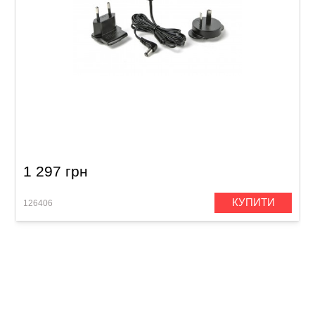
Блок живлення для гітарних педалей Dunlop
ECB009G1 (18V)
1 297 грн
КУПИТИ
126406