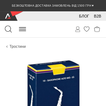
БЕЗКОШТОВНА ДОСТАВКА ЗАМОВЛЕНЬ ВІД 1500 ГРН
ЗНИЖКА 5% ПРИ ОПЛАТІ БАНКІВСЬКОЮ КАРТКОЮ
▼
▼
БЛОГ
B2B
Духові
Дерев'яні
Аксесуари
Тростини