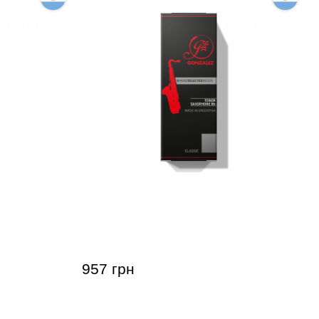
софона
Тростина для тенор-саксофона
 RC 2 3/4
Gonzalez Tenor Saxophone Classic 2
1/2 (5 шт)
957 грн