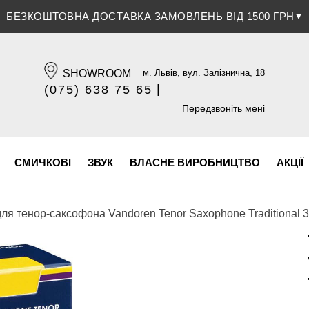
БЕЗКОШТОВНА ДОСТАВКА ЗАМОВЛЕНЬ ВІД 1500 ГРН
ЗНИЖКА 5% ПРИ ОПЛАТІ БАНКІВСЬКОЮ КАРТКОЮ
▼
▼
SHOWROOM
м. Львів, вул. Залізнична, 18
|
(075) 638 75 65
(096) 609 84 32
Передзвоніть мені
СМИЧКОВІ
ЗВУК
ВЛАСНЕ ВИРОБНИЦТВО
АКЦІЇ
ля тенор-саксофона Vandoren Tenor Saxophone Traditional 3 