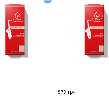
для тенор-саксофона
Тростина для тенор-сак
enor Saxophone RC 2 1/2
Gonzalez Tenor Saxophone
(5 шт)
879 грн