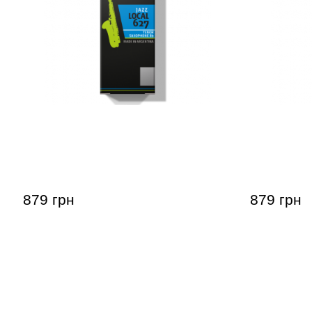
Тростина для тенор-саксофона
Тростина 
Gonzalez Tenor Saxophone Jazz
Gonzalez T
Local 627 2 1/2 (5 шт)
шт)
879 грн
879 грн