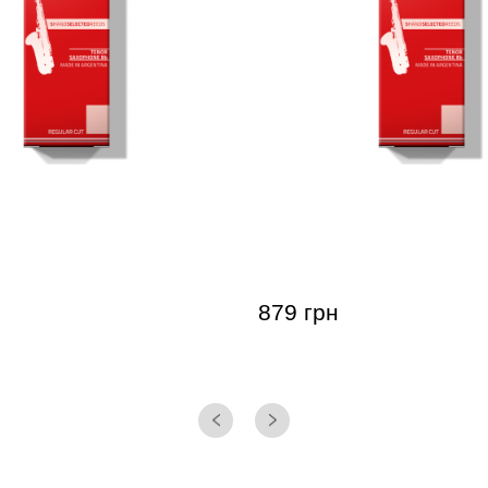
для тенор-саксофона
Тростина для тенор-сак
enor Saxophone RC 3 (5
Gonzalez Tenor Saxophone
(5 шт)
879 грн