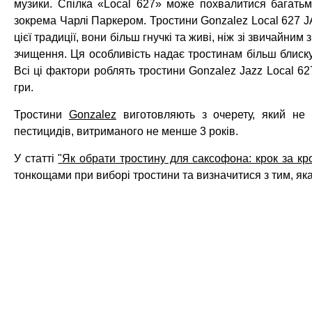
музики. Спілка «Local 627» може похвалитися багать
зокрема Чарлі Паркером. Тростини Gonzalez Local 627 J
цієї традиції, вони більш гнучкі та живі, ніж зі звичайним
зчищення. Ця особливість надає тростинам більш блиску
Всі ці фактори роблять тростини Gonzalez Jazz Local 62
гри.
Тростини
Gonzalez
виготовляють з очерету, який не м
пестицидів, витриманого не менше 3 років.
У статті
"Як обрати тростину для саксофона: крок за кр
тонкощами при виборі тростини та визначитися з тим, як