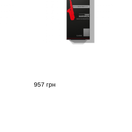
софона
Тростина для тенор-саксофона
 RC 2 3/4
Gonzalez Tenor Saxophone Classic 3
(5 шт)
957 грн