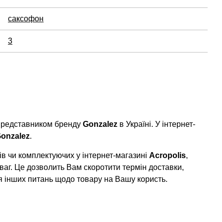
саксофон
3
 представником бренду
Gonzalez
в Україні. У інтернет-
onzalez
.
в чи комплектуючих у інтернет-магазині
Acropolis
,
ваг. Це дозволить Вам скоротити термін доставки,
я інших питань щодо товару на Вашу користь.