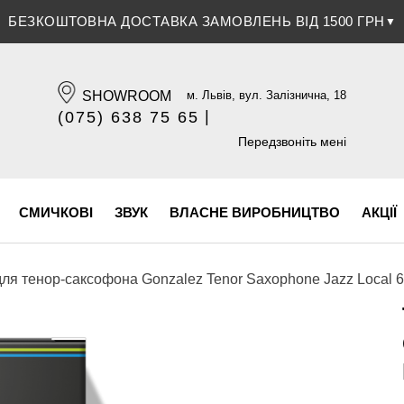
ЗНИЖКА 5% ПРИ ОПЛАТІ БАНКІВСЬКОЮ КАРТКОЮ
▼
SHOWROOM
м. Львів, вул. Залізнична, 18
|
(075) 638 75 65
(096) 609 84 32
Передзвоніть мені
СМИЧКОВІ
ЗВУК
ВЛАСНЕ ВИРОБНИЦТВО
АКЦІЇ
ля тенор-саксофона Gonzalez Tenor Saxophone Jazz Local 62