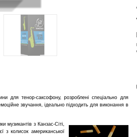
ини для тенор-саксофону, розроблені спеціально для
емоційне звучання, ідеально підходить для виконання в
и музикантів з Канзас-Сіті,
єї з колисок американської