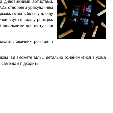
ма дивовижними артистами,
AZZ створені з урахуванням
 зрізом, і мають більшу площу
чий звук і швидшу реакцію.
7 ідеальними для віртуозної
істить хімічних речовин і
оком"
ви зможете більш детально ознайомитися з усіма
а саме вам підходить.