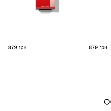
Тростина для тенор-саксофона
Тростина 
Gonzalez Tenor Saxophone RC 2 1/2
Gonzalez T
(5 шт)
(5 шт)
879 грн
879 грн
О