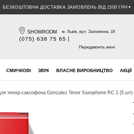
БЕЗКОШТОВНА ДОСТАВКА ЗАМОВЛЕНЬ ВІД 1500 ГРН
ЗНИЖКА 5% ПРИ ОПЛАТІ БАНКІВСЬКОЮ КАРТКОЮ
▼
▼
SHOWROOM
м. Львів, вул. Залізнична, 18
|
(075) 638 75 65
(096) 609 84 32
Передзвоніть мені
СМИЧКОВІ
ЗВУК
ВЛАСНЕ ВИРОБНИЦТВО
АКЦІЇ
для тенор-саксофона Gonzalez Tenor Saxophone RC 2 (5 шт)