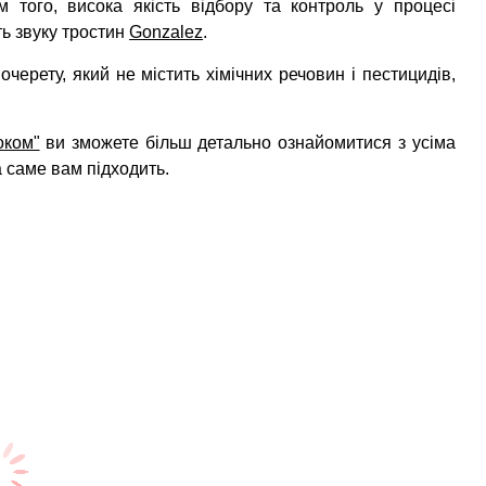
м того, висока якість відбору та контроль у процесі
ть звуку тростин
Gonzalez
.
черету, який не містить хімічних речовин і пестицидів,
оком"
ви зможете більш детально ознайомитися з усіма
а саме вам підходить.