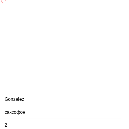
Gonzalez
саксофон
2