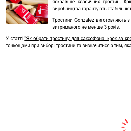
яскравіше класичних тростин. Крі
виробництва гарантують стабільніс
Тростини Gonzalez виготовляють з о
витриманого не менше 3 років.
У статті
"Як обрати тростину для саксофона: крок за кр
тонкощами при виборі тростини та визначитися з тим, як