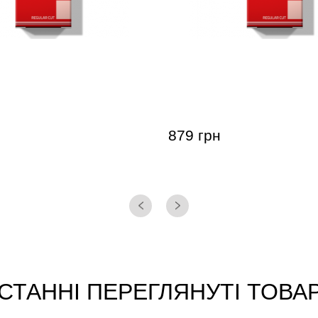
для тенор-саксофона
Тростина для тенор-сак
enor Saxophone RC 2 3/4
Gonzalez Tenor Saxophone
шт)
879 грн
СТАННІ ПЕРЕГЛЯНУТІ ТОВА