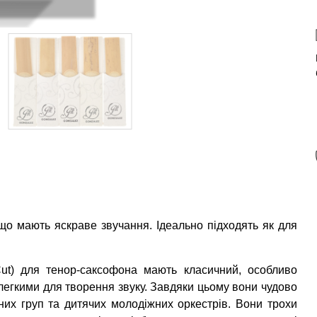
що мають яскраве звучання. Ідеально підходять як для
ut) для тенор-саксофона мають класичний, особливо
 легкими для творення звуку. Завдяки цьому вони чудово
них груп та дитячих молодіжних оркестрів. Вони трохи