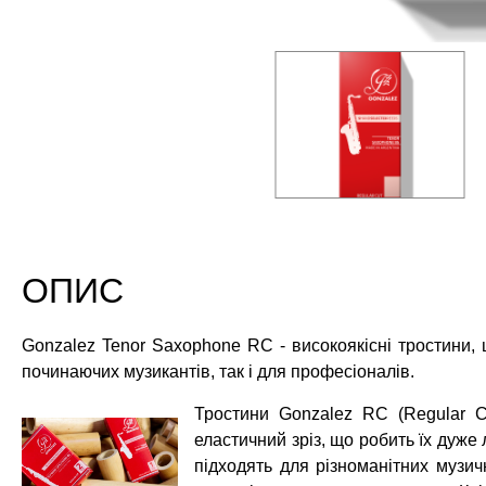
ОПИС
Gonzalez Tenor Saxophone RC - високоякісні тростини, 
починаючих музикантів, так і для професіоналів.
Тростини Gonzalez RC (Regular C
еластичний зріз, що робить їх дуже
підходять для різноманітних музич