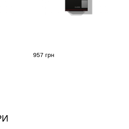
софона
Тростина для тенор-саксофона
 RC 3 (5
Gonzalez Tenor Saxophone Classic 2
(5 шт)
957 грн
РИ